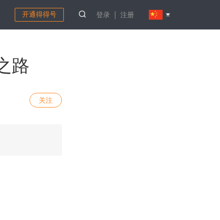
开通得得号
登录
注册
展之路
关注