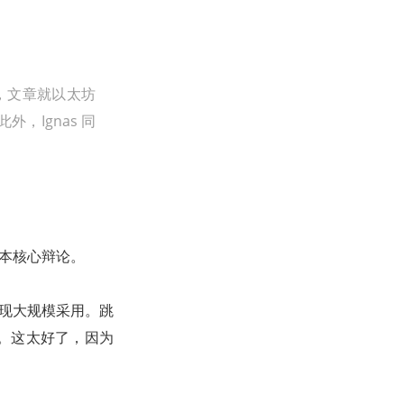
r）上，文章就以太坊
，Ignas 同
根本核心辩论。
实现大规模采用。跳
。这太好了，因为