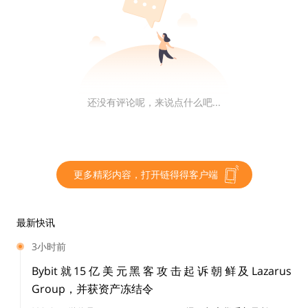
或者其他种类的虚拟货币还款。但前文飒姐团队已经提
到，《关于进一步防范和处置虚拟货币交易炒作风险的通
知》等文件已经明确提出虚拟货币不具有与法定货币等同
的法律地位，不具有法偿性，不应且不能作为货币在市场
上流通。既然如此，法院当然不会受理虚拟货币“借贷”引
发的民事纠纷。
还没有评论呢，来说点什么吧...
但“返还原物”这一案由则不同。《关于进一步防范和处置
虚拟货币交易炒作风险的通知》等文件虽然否定了虚拟货
币的货币属性，但并未否定其“商品”或“网络虚拟财产”之
更多精彩内容，打开链得得客户端
属性。持有、个人之间交换虚拟货币的行为并不具有违法
性。赣州的判决明确指出“双反当事人之间就虚拟货币的
最新快讯
借用不违反法律规定，出借人向借用人出借虚拟货币后，
3小时前
借用人应当按照双方约定期限归还所借之物。”
Bybit就15亿美元黑客攻击起诉朝鲜及Lazarus
Group，并获资产冻结令
04
写在最后