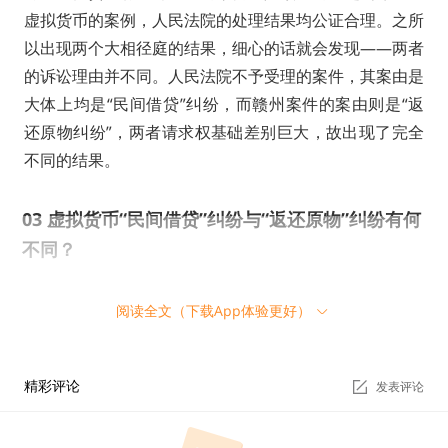
虚拟货币的案例，人民法院的处理结果均公证合理。之所
以出现两个大相径庭的结果，细心的话就会发现——两者
的诉讼理由并不同。人民法院不予受理的案件，其案由是
大体上均是“民间借贷”纠纷，而赣州案件的案由则是“返
还原物纠纷”，两者请求权基础差别巨大，故出现了完全
不同的结果。
03
虚拟货币“民间借贷”纠纷与“返还原物”纠纷有何
不同？
这两个案由最大的区别在于对虚拟货币性质的判定存在差
阅读全文（下载App体验更好）
异。倘若认为返还虚拟货币这一诉请属于民间借贷纠纷，
直白一点说，这类纠纷是因借钱引发的，虚拟货币的性质
精彩评论
发表评论
就是“货币”，如果是货币，自然可以要求以所借的虚拟货
币种类还款，也可以要求按照相应的兑换比率，以人民币