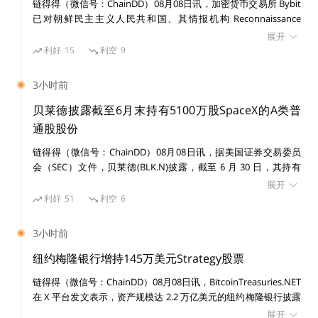
链得得（微信号：ChainDD）08月08日讯，加密货币交易所 Bybit
已对朝鲜民主主义人民共和国、其情报机构 Reconnaissance
利用“返还原物”而非“欠债还钱”来处理比特币借贷纠纷确
General Bureau（RGB）及受国家制裁的黑客组织 Lazarus Group
展开
实是一条可行之路，但实际操作层面问题却极为复杂。
提起民事诉讼，涉及一宗价值 15 亿美元的黑客攻击事件。 美国联
利好
15
利空
9
邦法院发布初步禁令，禁止在诉讼期间转移或消散与该案有关的已
识别资产。
3小时前
首要考量因素莫过于物与货币概念的差异所带来的风险承
担问题。倘若将虚拟货币认定为货币（当然这种情况在我
贝莱德披露截至6月末持有5100万股SpaceX的A类普
国并不现实），那么原告便可避免虚拟货币在诉讼期间贬
通股股份
值引发的风险。举例而言，原告以55万元人民币的价格
链得得（微信号：ChainDD）08月08日讯，据美国证券交易委员
兑换某种虚拟货币并贷给被告，结果一年内该种虚拟货币
会（SEC）文件，贝莱德(BLK.N)披露，截至 6 月 30 日，其持有
SpaceX(SPCX.O)5100 万股 A 类普通股股份。
展开
币值下跌99%，此种情况下原告仍可主张被告需按照贷款
利好
51
利空
6
时该种虚拟货币与人民币的兑换价格返还55万元人民
币，但如果认定虚拟货币是商品，判令返还原物，那么原
3小时前
告仅可主张被告返还原物——即虚拟货币，在此种虚拟货
纽约梅隆银行增持145万美元Strategy股票
币币值下跌99%的情况下，原告就需要承担相应的损失。
链得得（微信号：ChainDD）08月08日讯，BitcoinTreasuries.NET
在 X 平台发文表示，资产规模达 2.2 万亿美元的纽约梅隆银行披露
其次，返还原物请求权是否适用于虚拟货币依然存疑，必
增持 14,630 股 Strategy 股票，价值 145 万美元。目前其持有
展开