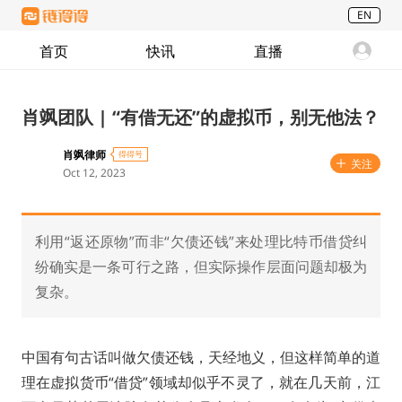
EN
首页
快讯
直播
肖飒团队 | “有借无还”的虚拟币，别无他法？
肖飒律师
得得号
关注
Oct 12, 2023
利用“返还原物”而非“欠债还钱”来处理比特币借贷纠
纷确实是一条可行之路，但实际操作层面问题却极为
复杂。
中国有句古话叫做欠债还钱，天经地义，但这样简单的道
理在虚拟货币“借贷”领域却似乎不灵了，就在几天前，江