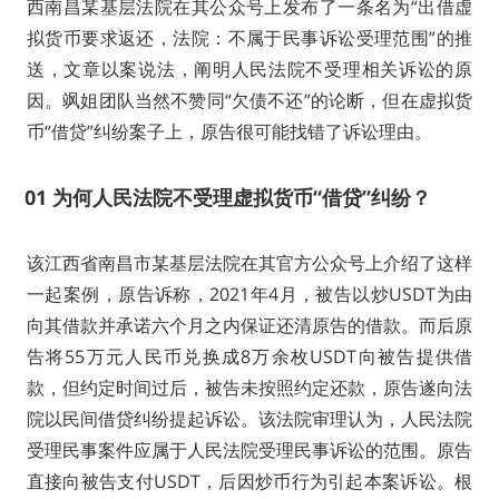
西南昌某基层法院在其公众号上发布了一条名为“出借虚
拟货币要求返还，法院：不属于民事诉讼受理范围”的推
送，文章以案说法，阐明人民法院不受理相关诉讼的原
因。飒姐团队当然不赞同“欠债不还”的论断，但在虚拟货
币“借贷”纠纷案子上，原告很可能找错了诉讼理由。
01
为何人民法院不受理虚拟货币“借贷”纠纷？
该江西省南昌市某基层法院在其官方公众号上介绍了这样
一起案例，原告诉称，2021年4月，被告以炒USDT为由
向其借款并承诺六个月之内保证还清原告的借款。而后原
告将55万元人民币兑换成8万余枚USDT向被告提供借
款，但约定时间过后，被告未按照约定还款，原告遂向法
院以民间借贷纠纷提起诉讼。该法院审理认为，人民法院
受理民事案件应属于人民法院受理民事诉讼的范围。原告
直接向被告支付USDT，后因炒币行为引起本案诉讼。根