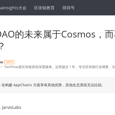
hainsights大会
区块链教育
得得号
rDAO的未来属于Cosmos，
a？
ow
得得号
•
TechFlow是区块链原创深度媒体。运营超过 1 年，专注区块链行业调查、
os 在构建 AppChains 方面享有其他优势，其他生态系统无法比拟。
rvisLabs