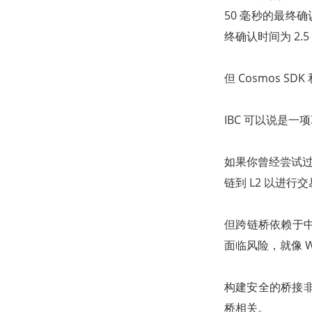
50 毫秒的最终确
终确认时间为 2.5
但 Cosmos SD
IBC 可以说是一
如果你曾经尝试过从
链到 L2 以进行
但跨链桥依赖于
面临风险，就像 W
构建安全的桥接非
桥相关。