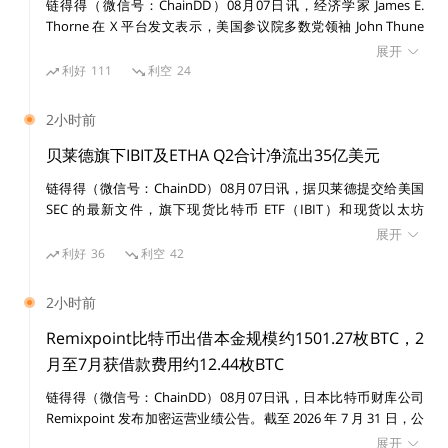
一家法院下令清算，之后申请破产。受此影响，向 Three
链得得（微信号：ChainDD）08月07日讯，经济学家 James E.
Thorne 在 X 平台发文表示，美国参议院多数党领袖 John Thune
Arrows Capital 提供约 10 亿美元贷款的借贷机构 BlockF
将《CLARITY Act》投票推迟至 9 月，意味着反对创新的进步派阵
展开
i 之后也受到 FTX 崩盘冲击波影响，并于去年 11 月申请
营再次占了上风。 Thorne 认为，推迟释放出的信号是维护现有利
利好
111
利空
24
破产。当然，
目前并不清楚 Delio 与 BlockFi 及 Three
益格局仍然比确保美国在下一代货币与金融架构中的领导地位更重
要。法案继续拖延，执法则填补本应由法律覆盖的空白，最终结果
Arrows Capital 在签署合约之后的处理进展。
2小时前
可能是美国无法在加密行业中取得领导地位。创新将流向海外，而
全球其他地区在更清晰的监管制度下继续推进，美国自己的创新体
贝莱德旗下IBIT及ETHA Q2合计净流出35亿美元
系却被困在灰色地带，未来金融标准也可能在其他地方被制定。
根据官网，Delio 当前的总利用价值（Total Value Utili
链得得（微信号：ChainDD）08月07日讯，据贝莱德提交给美国
zed）为 41,740 枚 BTC（约合 10.84 亿美元），118,03
SEC 的最新文件，旗下现货比特币 ETF（IBIT）和现货以太坊
ETF（ETHA）2026 年第二季度合计录得约 35 亿美元资本份额净流
3 枚 ETH（2.06 亿美元）以及近 645 万美元的山寨币。
展开
出，而上年同期为 139 亿美元净流入，同比出现约 174 亿美元反
利好
36
利空
42
转。 其中，IBIT 第二季度净流出 29 亿美元，ETHA 净流出 5.834
发生了什么？
亿美元。此外，IBIT 第二季度共有 106,148 枚 BTC、ETHA 共有
2小时前
770,839 枚 ETH 被用于 ETF 份额赎回。
Remixpoint比特币出借本金规模约1501.27枚BTC，2
6 月 13 日
月至7月获借款费用约12.44枚BTC
Haru Invest 宣布由于最近某位服务合作伙伴遇到了某些
链得得（微信号：ChainDD）08月07日讯，日本比特币财库公司
Remixpoint 发布加密运营业绩公告。截至 2026 年 7 月 31 日，公
问题，正在进一步调查此事，并寻求应急计划以纠正局
司比特币出借本金规模约 1501.27 枚 BTC，2 月至 7 月期间累计获
展开