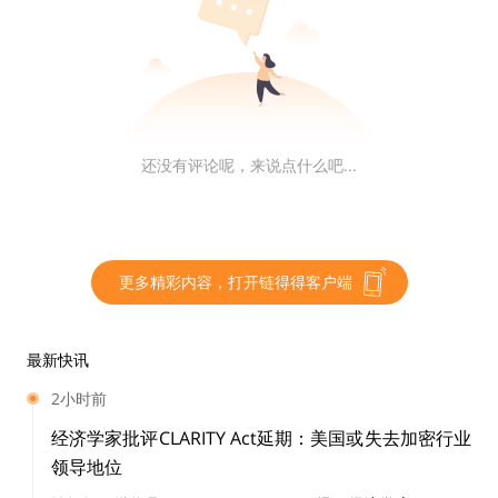
报
，也获得了美国货币服务业务（MSB）牌照。根据官
网，Delio 提供存款（存入资产赚取收益）、借贷、质
押、兑换等服务，还为企业、机构、大户提供资产托管服
务。Delio 官网表示，其资产托管服务中能提供最高 12%
的年收益。
还没有评论呢，来说点什么吧...
值得一提的是，
2022 年 6 月上旬，据 Edaily 报道，Deli
o 与 BlockFi 及 Three Arrows Capital 签署价值约 6 亿
美元的资产供应合同
，Delio 将获得两家公司价值 6 亿美
更多精彩内容，打开链得得客户端
元的比特币、ETH 和 USDT 资产供应，Delio 计划利用这
笔担保资金优先扩大目前提供的贷款服务，并提高贷款额
度。此外 Delio 也在与 BlockFi 讨论加密金融业务上的合
最新快讯
作方式。
2小时前
经济学家批评CLARITY Act延期：美国或失去加密行业
不幸的是，当月 Three Arrows Capital 在市场抛售下遭
领导地位
到严重损失，并在 6 月中旬被英属维尔京群岛（BVI）的