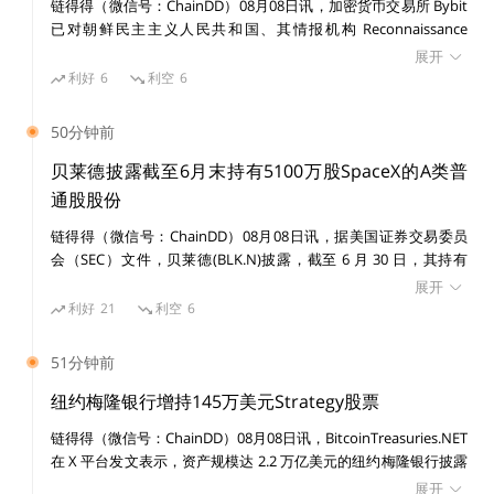
现在，让我们来快速回顾一下 frxETH v1：
链得得（微信号：ChainDD）08月08日讯，加密货币交易所 Bybit
已对朝鲜民主主义人民共和国、其情报机构 Reconnaissance
General Bureau（RGB）及受国家制裁的黑客组织 Lazarus Group
展开
在 Frax v1 中，用户存入 ETH 并获得 frxETH。用户可以
提起民事诉讼，涉及一宗价值 15 亿美元的黑客攻击事件。 美国联
利好
6
利空
6
将 frxETH 质押为 sfrxETH 以获得质押奖励，或者将其与
邦法院发布初步禁令，禁止在诉讼期间转移或消散与该案有关的已
识别资产。
ETH - frxETH 配对在 Curve Finance 上进行挖矿以获得
50分钟前
CRV。
贝莱德披露截至6月末持有5100万股SpaceX的A类普
通股股份
在 frxETH V2 中，用户可以根据贷款价值比（LTV）来借
链得得（微信号：ChainDD）08月08日讯，据美国证券交易委员
用验证者。要想「借用」验证者，用户必须首先提供一定
会（SEC）文件，贝莱德(BLK.N)披露，截至 6 月 30 日，其持有
SpaceX(SPCX.O)5100 万股 A 类普通股股份。
数量的 ETH 作为抵押品（可能超过 8 ETH），这样他们
展开
利好
21
利空
6
才有权在 Frax Finance 上借用并运行验证者。同时，借
款的利息会直接从用户的 ETH 和验证者的奖励中扣除。
51分钟前
纽约梅隆银行增持145万美元Strategy股票
下图是对 frxETH V2 架构的概览，为简单起见，我将只
链得得（微信号：ChainDD）08月08日讯，BitcoinTreasuries.NET
专注于下图中的圆形区域：
在 X 平台发文表示，资产规模达 2.2 万亿美元的纽约梅隆银行披露
增持 14,630 股 Strategy 股票，价值 145 万美元。目前其持有
展开