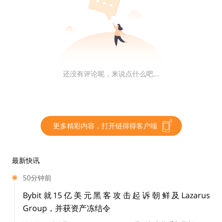
frxETH v2 的创新之处
还没有评论呢，来说点什么吧...
那么，frxETH v2 有哪些创新呢？
为了创建一个终极的去中心化 LSD 项目，frxETH v2 引入
更多精彩内容，打开链得得客户端
了一些创新机制，其中最重要的包括：
最新快讯
· 基于市场和使用率的利率
50分钟前
· 可编程的借贷市场
Bybit就15亿美元黑客攻击起诉朝鲜及Lazarus
Group，并获资产冻结令