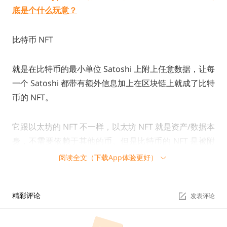
底是个什么玩意？
比特币 NFT
就是在比特币的最小单位 Satoshi 上附上任意数据，让每
一个 Satoshi 都带有额外信息加上在区块链上就成了比特
币的 NFT。
它跟以太坊的 NFT 不一样，以太坊 NFT 就是资产/数据本
身，不需要依赖于其他的币。但是比特币的 NFT 是被附
加上去的，你可以理解为一本有作者给你写了一个专属于
阅读全文（下载App体验更好）
你的寄语的书。没有这个寄语，那本书和其他的同名书是
一样的，但是加了寄语才让他变得独一无二。当然，附加
精彩评论
发表评论
上去的文字，图片等数据也是存在链上的。