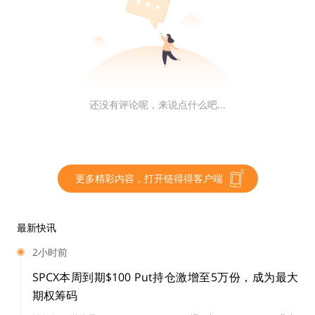
ordinal 理论
ordinal 理论是给比特币网络中的每一个 Satoshi 都编上
号的方式，这样就能够让不同的人或者协议区分原来都是
一样的 Satoshi。简单的理解方式就是根据顺序，或者那
个 Satoshi 第一次出现的时间。
还没有评论呢，来说点什么吧...
brc20
更多精彩内容，打开链得得客户端
既然可以附上任何信息，那我们就搞一个规范吧！推特用
户 domo 就写了一个 brc 20 的标准，并且后面的人也开
始用这个标准往 Satoshi 上附加信息。
最新快讯
2小时前
”一群狂热粉丝发起的活动“我们不能在哥哥的纪念卡上乱
SPCX本周到期$100 Put持仓激增至5万份，成为最大
涂乱画，必须要按照规则：七个爱心开始，中间 15 个
期权筹码
字，结尾427个爱心结束”