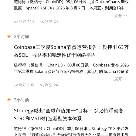
链得得（微信号：ChainDD）08月06日讯，据 OptionCharts 期权
数据，SpaceX（SPCX）2026 年 8 月 7 日（本周五）到期合约中，
ORDI
100 美元行权价 Put 期权未平仓合约升至 50,158 份，占据当前期
展开
权持仓最高水平之一。 截至目前，SPCX 100 美元价位 Call 未平仓
利好
114
利空
24
合约为 4,655 份，Put/Call 比达到 10.78，显示市场资金在该价位
brc 20 协议提出者，用这个协议发的第一个币，总量 21
集中布局下行保护或看跌头寸。 此前消息，昨日美股收盘，SPCX
2小时前
00 万个。
收盘价为 108.27 美元，跌幅超 13%。
Coinbase二季度Solana节点运营报告：质押4163万
枚SOL，收益率和稳定性优于网络平均
第一批狂热粉丝按照上面那个规则写的第一批纪念卡
链得得（微信号：ChainDD）08月06日讯，Coinbase 发布 2026
年第二季度 Solana 验证节点运营报告称，其运行的 Solana 验证节
3、比特币各项数据剧烈波动
点在收益率、稳定性和基础设施分布方面均优于网络平均水平。数
展开
据显示，Coinbase 目前通过 23 个验证节点质押约 4163 万枚
利好
105
利空
24
2 个月前 BTC 平均每个区块产出奖励只有约 0.19BTC 手
SOL，占 Solana 全网质押量的 9.72%，节点分布于 7 个国家，包
括美国、英国、德国、日本、新加坡等地区。核心运营数据如下：
续费，目前已飙涨到 4.85 BTC 手续费。矿工收益颇丰。
2小时前
质押规模：4163 万 SOL，占全网质押量 9.72%； 质押收益率：Q2
由于 Inscription 和 BRC-20 的火热，5月7日 Bitcoin 网
2026 季度 APY 为 6.52%，高于全网平均 6.38%，领先 14 个基点；
Strategy喊出“全球市值第一”目标：以比特币储备、
络上有超过 40 万笔交易待确认，创下历史新高。币安出
区块跳过率（skip rate）：0.035%，低于全网平均 0.136%，约为
STRC和MSTR打造新型资本体系
网络平均水平的四分之一。 Coinbase 表示，其验证节点采用多客
现多次暂停提币的情况，并表示将应用闪电网络。
链得得（微信号：ChainDD）08月06日讯，Strategy 在 X 平台发
户端架构，目前运行 Harmonic、Jito、JitoBAM 和 Firedancer 等
文表示：“我们的雄心是成为全球市值最大的公司——拥有最多资
4 种客户端，所有方案均经过 Solana Foundation 审核，不采用可