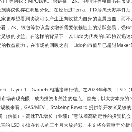
i、NFT 等协议；MPC钱包、跨链桥、ZK、中间件等项目书在市
施协议也存在明显分化。在经历过Terra、FTX等黑天鹅事件
大家更希望看到协议可以产生正向收益为自身的发展造血，而不
看，ZK、钱包等协议营收增长需要依赖链上的活跃交易，强Be
足够的收益。在这样的背景下，以 Lido为代表的LSD协议迅
的收益能力，在市场的回暖之前，Lido的市值早已超过MakerD
、Layer 1、GameFi 相继接棒行情。在2023年年初，LSD（Liqui
） 在二级市场表现亮眼，成为投资者关注的焦点。首先，以太坊本身的 Sta
模来看，GAS/MEV 、Stakeing Reward 提供给开发者足
阔（估值）+ 高速TVL增长（业绩）”意味着高确定性的投资机
x为代表的 LSD 协议在过去的三个月大放异彩。本文将会着重于分析 