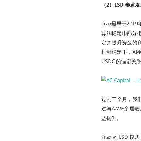
（2）LSD 赛道
Frax最早于20
算法稳定币部分抵押部
定并提升资金的利用
机制设定下，AMO可
USDC 的锚定关
过去三个月，我们可
过与AAVE多层
益提升。
Frax 的 LSD 