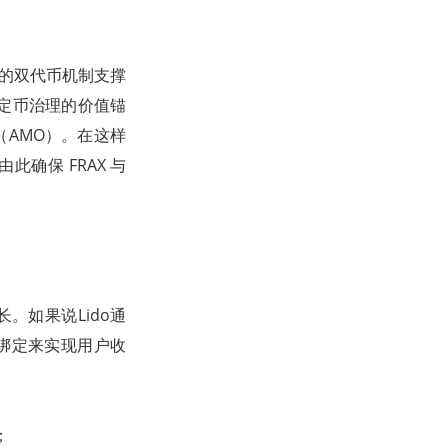
采用的双代币机制支撑
实现稳定币治理的价值锚
制（AMO）。在这样
由此确保 FRAX 与
长。如果说Lido通
的绑定来实现用户收
；