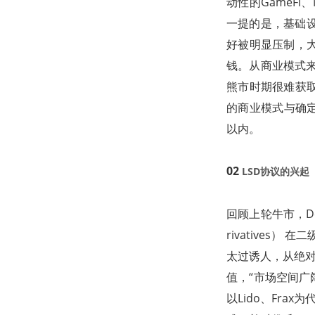
动性的GameF
一提的是，基础设
好被明显压制，
钱。从商业模式来
熊市时期很难获取
的商业模式与确定
以内。
02
LSD协议的兴起
回顾上轮牛市，DeFi
rivatives
太过诱人，从绝对规
值，“市场空间广
以Lido、Fra