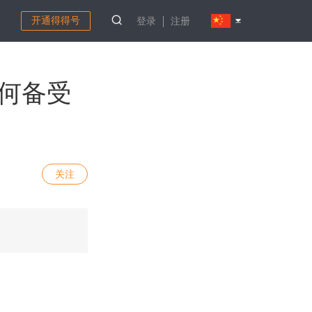
开通得得号
登录
注册
为何备受
关注