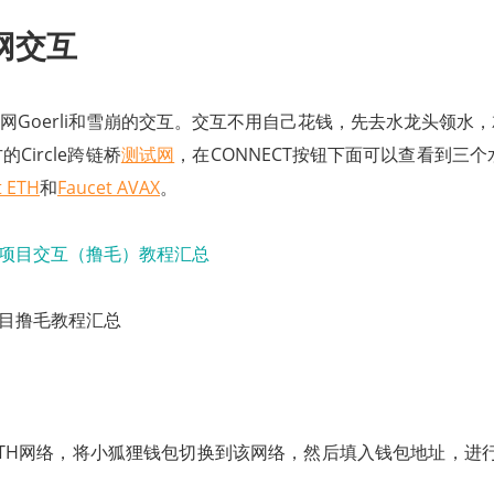
网交互
试网Goerli和雪崩的交互。交互不用自己花钱，先去水龙头领水
Circle跨链桥
测试网
，在CONNECT按钮下面可以查看到三
t ETH
和
Faucet AVAX
。
门项目撸毛教程汇总
TH网络，将小狐狸钱包切换到该网络，然后填入钱包地址，进