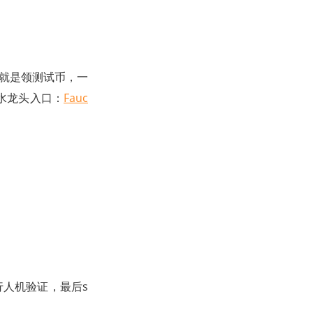
，就是领测试币，一
个水龙头入口：
Fauc
行人机验证，最后s