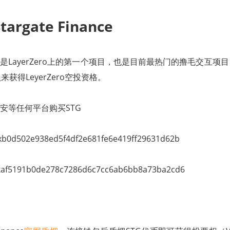
rgate Finance
nance是LayerZero上的第一个项目，也是目前最热门的撸毛交互项目，成
员来获得LeyerZero空投资格。
或币安等任何平台购买STG
502e938ed5f4df2e681fe6e419ff29631d62b
5191b0de278c7286d6c7cc6ab6bb8a73ba2cd6