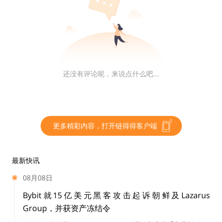
BUSD被清算再一次证明美元映射稳定币存在的中心化风
险。BUSD当前市值157亿，随着Paxos宣布不再增发BU
SD，这157亿的市场空间将被其他稳定币争夺。
相比于USDT和USDC等同类稳定币，纯链上的去中心化
还没有评论呢，来说点什么吧...
稳定币拥有相对更好的抗审查风险属性。
01 为什么稳定币要去中心化
更多精彩内容，打开链得得客户端
稳定币不一定要去中心化。中心化稳定币已经存在、且不
容忽视。从USDC、USDT到DCEP，不仅仅在规模和成本
最新快讯
呈现碾压之势，这些中心化稳定币会受到传统世界的赋能
08月08日
和担保。0xhankerster.eth认为稳定币可以分为中心化
的稳定币和去中心化的稳定币。他的分类里，中心化和去
Bybit就15亿美元黑客攻击起诉朝鲜及Lazarus
中心化的界定是针对的是稳定币的发行机制。当时的划分
Group，并获资产冻结令
关注的是中心化的形式，不是面临中心化风险的实质。这