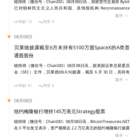
链得得（微信号：ChainDD）08月08日讯，加密货币交易所 Bybit
篇文章，更多从中心化风险敞口出发，将稳定币分为中心
已对朝鲜民主主义人民共和国、其情报机构 Reconnaissance
General Bureau（RGB）及受国家制裁的黑客组织 Lazarus Group
化和去中心化。
展开
提起民事诉讼，涉及一宗价值 15 亿美元的黑客攻击事件。 美国联
利好
15
利空
9
邦法院发布初步禁令，禁止在诉讼期间转移或消散与该案有关的已
如同其他所有的Web3项目，立项时都需要拷问初心。为
识别资产。
08月08日
什么要有去中心化稳定币？
贝莱德披露截至6月末持有5100万股SpaceX的A类普
通股股份
去中心化货币的可行性
链得得（微信号：ChainDD）08月08日讯，据美国证券交易委员
会（SEC）文件，贝莱德(BLK.N)披露，截至 6 月 30 日，其持有
去中心化的货币是货币的源头。
SpaceX(SPCX.O)5100 万股 A 类普通股股份。
展开
利好
51
利空
6
货币是可以去中心化的。在人类历史的长河中，去中心化
08月08日
的货币曾经出现过。无论是以物易物的货币学说，抑或是
纽约梅隆银行增持145万美元Strategy股票
债务形成货币的学说。中心化信用都不是一开始就参与货
币生成过程。
链得得（微信号：ChainDD）08月08日讯，BitcoinTreasuries.NET
在 X 平台发文表示，资产规模达 2.2 万亿美元的纽约梅隆银行披露
增持 14,630 股 Strategy 股票，价值 145 万美元。目前其持有
展开