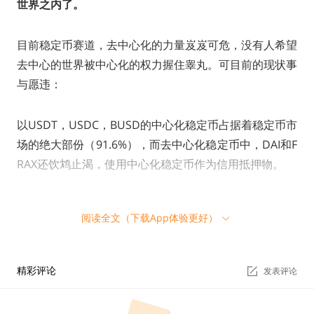
世界之内了。
目前稳定币赛道，去中心化的力量岌岌可危，没有人希望
去中心的世界被中心化的权力握住睾丸。可目前的现状事
与愿违：
以USDT，USDC，BUSD的中心化稳定币占据着稳定币市
场的绝大部份（91.6%），而去中心化稳定币中，DAI和F
RAX还饮鸩止渴，使用中心化稳定币作为信用抵押物。
阅读全文（下载App体验更好）
【图一】被中心化稳定币统治的稳定币赛道
精彩评论
发表评论
风险总是服从墨菲定律。