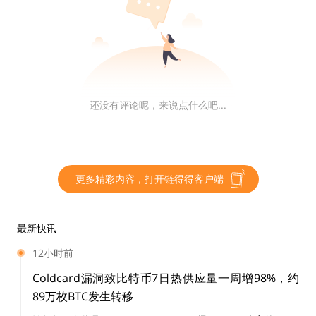
这一持续时间，从而即时洞察稳定币面临的流动性需求和
限制。此外，这一切都可以通过开源的通用工具来实现，
这些工具使社区能够参与协议的分析和治理。
MakerDAO 的资产负债表结构示例：
还没有评论呢，来说点什么吧...
更多精彩内容，打开链得得客户端
最新快讯
12小时前
Coldcard漏洞致比特币7日热供应量一周增98%，约
89万枚BTC发生转移