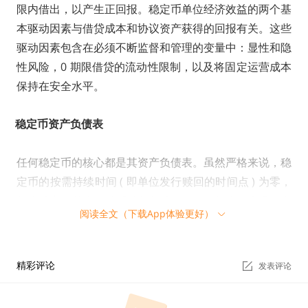
限内借出，以产生正回报。稳定币单位经济效益的两个基
本驱动因素与借贷成本和协议资产获得的回报有关。这些
驱动因素包含在必须不断监督和管理的变量中：显性和隐
性风险，0 期限借贷的流动性限制，以及将固定运营成本
保持在安全水平。
稳定币资产负债表
任何稳定币的核心都是其资产负债表。虽然严格来说，稳
定币的按需持续时间 ( 即单位发行赎回的时间点 ) 为零，
但这种责任的有效性质将根据该Token的整体用户吸引力
阅读全文（下载App体验更好）
而有所不同。
长期价值参与者，如长期借款人或用户，构成了具有有机
精彩评论
发表评论
需求的稳定币市场 ( 即非激励的、非投机性的使用 )。加
密稳定币的优势就在于，可以近乎实时地合理准确地跟踪