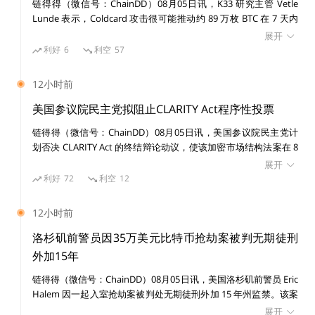
链得得（微信号：ChainDD）08月05日讯，K33 研究主管 Vetle
Lunde 表示，Coldcard 攻击很可能推动约 89 万枚 BTC 在 7 天内
发生转移，创 2026 年最高 7 日活跃供应纪录。K33 估算，报告准
展开
稳定币积累的收入可以作为抵御潜在长尾风险的支撑，用
备时约 7300 个地址已有约 1596 枚 BTC 被盗。 该事件源于
利好
6
利空
57
于支持协议扩展到新的增长机会，如果没有更好的替代方
Coinkite 于 2021 年 3 月引入 Coldcard 硬件钱包的固件缺陷，可
能生成随机性不足的钱包种子。自 7 月 30 日起，协调转移已从数
案，可以返还给协议的 Token 持有者。当资产的有效存
12小时前
千个地址移走约 1600 枚 BTC，价值超过 1 亿美元，可能的第四波
续期与负债的有效存续期正确匹配时，条件就可以最大限
攻击已使总量接近 2000 枚 BTC。 链上数据显示，比特币 7 日热供
美国参议院民主党拟阻止CLARITY Act程序性投票
度地降低可能危及协议运行的流动性不匹配的风险。这是
应量从 7 月 28 日的 403101.95 枚 BTC 升至 8 月 4 日的 797407.72
链得得（微信号：ChainDD）08月05日讯，美国参议院民主党计
枚 BTC，一周增加约 394306 枚 BTC，增幅为 98%。
获得正息差的最低条件。
划否决 CLARITY Act 的终结辩论动议，使该加密市场结构法案在 8
Timechainindex.com 的 Sani 表示，自周五 Coldcard 黑客事件以
月 7 日休会前难以获得所需 60 票。民主党方面称，白宫在两党伦
展开
来，交易所净流入 22052 枚 BTC。 7 月 30 日至 8 月 5 日，39 个沉
理协议谈判中未出现明确进展。 参议员 Ruben Gallego 表示，参
利好
72
利空
12
睡地址共转移 1486.09044782 枚 BTC，价值超过 9500 万美元。其
资产负债管理是确保这些条件的关键工具。它涉及深入了
议员已向白宫提交两党伦理文本，但尚未收到回应。民主党要求对
中一个 2010 年创建的地址转移 50 枚 BTC，2013 年创建的 5 个地
解用户行为的本质，并识别与其持续时间配置文件适当匹
联邦官员任内从数字资产获利设置可执行限制，并认为当前 616 页
址共转移 620.00100547 枚 BTC。
12小时前
法案文本中的相关条款不足。 参议院多数党领袖 John Thune 仍计
配的资产。
划本周推动程序性投票。共和党目前持有 53 个席位，需约 7 名民
洛杉矶前警员因35万美元比特币抢劫案被判无期徒刑
主党参议员支持才能达到 60 票门槛；若投票失败或未能举行，法
外加15年
真实世界资产 (RWA) 可以帮助管理稳定币的资产负债风
案至少将推迟至 9 月。 Polymarket 上 CLARITY Act 于 2026 年签
险
链得得（微信号：ChainDD）08月05日讯，美国洛杉矶前警员 Eric
署成法的概率本周从 27%降至 23%。该法案支持者本周继续向国
Halem 因一起入室抢劫案被判处无期徒刑外加 15 年州监禁。该案
会施压，行业倡导者称已有超过 100 万次选民联系支持该框架。
涉及从一名 17 岁受害者处转走 35 万美元比特币，Halem 将在 7
展开