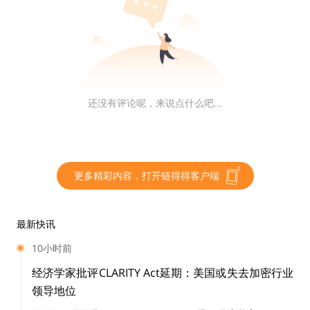
Vitalik 表示：
「
在 2025 年，我希望可以看到普遍大众皆需要加密货币
及非财务的区块链应用，且是透过链上使用，而不是币安
帐号
。」
还没有评论呢，来说点什么吧...
同时 Vitalik 也希望人们在使用区块链技术时，是因为这
个技术的重要性。像是用来转移资产、将 DAO 作为组织
及沟通的方式，以及灵魂绑定代币及 Poap 的使用等。
更多精彩内容，打开链得得客户端
链得得仅提供相关信息展示，不构成任何投资建议
最新快讯
更多精彩内容，关注链得得微信号（ID：
10小时前
ChainDD），或者下载链得得App
经济学家批评CLARITY Act延期：美国或失去加密行业
领导地位