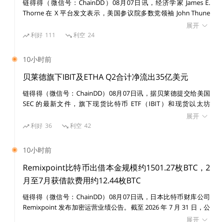
链得得（微信号：ChainDD）08月07日讯，经济学家 James E.
Thorne 在 X 平台发文表示，美国参议院多数党领袖 John Thune
将《CLARITY Act》投票推迟至 9 月，意味着反对创新的进步派阵
展开
营再次占了上风。 Thorne 认为，推迟释放出的信号是维护现有利
利好
111
利空
24
益格局仍然比确保美国在下一代货币与金融架构中的领导地位更重
要。法案继续拖延，执法则填补本应由法律覆盖的空白，最终结果
10小时前
可能是美国无法在加密行业中取得领导地位。创新将流向海外，而
全球其他地区在更清晰的监管制度下继续推进，美国自己的创新体
贝莱德旗下IBIT及ETHA Q2合计净流出35亿美元
系却被困在灰色地带，未来金融标准也可能在其他地方被制定。
得得号
区块链
以太坊
V神
链得得（微信号：ChainDD）08月07日讯，据贝莱德提交给美国
SEC 的最新文件，旗下现货比特币 ETF（IBIT）和现货以太坊
ETF（ETHA）2026 年第二季度合计录得约 35 亿美元资本份额净流
展开
出，而上年同期为 139 亿美元净流入，同比出现约 174 亿美元反
利好
36
利空
42
转。 其中，IBIT 第二季度净流出 29 亿美元，ETHA 净流出 5.834
亿美元。此外，IBIT 第二季度共有 106,148 枚 BTC、ETHA 共有
10小时前
770,839 枚 ETH 被用于 ETF 份额赎回。
Remixpoint比特币出借本金规模约1501.27枚BTC，2
月至7月获借款费用约12.44枚BTC
链得得（微信号：ChainDD）08月07日讯，日本比特币财库公司
Remixpoint 发布加密运营业绩公告。截至 2026 年 7 月 31 日，公
司比特币出借本金规模约 1501.27 枚 BTC，2 月至 7 月期间累计获
展开