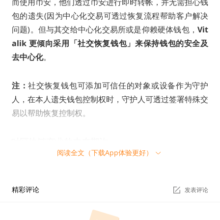
而使用币安，他们透过币安进行即时转帐，并无需担心钱
包的遗失(因为中心化交易可透过恢复流程帮助客户解决
问题)。但与其交给中心化交易所或是仰赖硬体钱包，
Vit
alik 更倾向采用「社交恢复钱包」来保持钱包的安全及
去中心化
。
注：
社交恢复钱包可添加可信任的对象或设备作为守护
人，在本人遗失钱包控制权时，守护人可透过签署特殊交
易以帮助恢复控制权。
对区块链产业的未来期许
阅读全文（下载App体验更好）
演讲尾声，观众询问若是三年后还有幸邀请 Vitalik 参加
NFT Taipei，全球区块链产业怎么样的进展会令其感到开
精彩评论
发表评论
心？