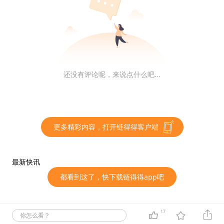
拟资产基金的持牌基金经理须遵守与《基金经理操守准
则》相若的详细规定。但同样地，我们已将额外措施纳入
有关规定内以应对虚拟资产风险。
本会在 1 月与香港金融管理局（金管局）发出联合通
函，批准证券经纪行和银行为其客户提供虚拟资产交易服
还没有评论呢，来说点什么吧...
务，前提是它们必须伙拍获证监会发牌的交易所及遵守其
他监管规定。我们亦厘清了适用于分销虚拟资产相关产品
的规定。
更多精彩内容，打开链得得客户端
在全球监管环境不明朗之际，本会的监管框架提供了清晰
度和一致性，致力将公众能够接触到虚拟资产的所有界面
最新快讯
都涵盖在内，以保障投资者及应对金融机构的审慎风险。
都看到这了，快下载链得得app吧
至今，本会认可了八家虚拟资产基金管理公司和一家虚拟
资产交易所（有另一家原则上已获认可），并批准两家经
纪行在综合账户安排下为其客户进行虚拟资产交易。
17
你怎么看？