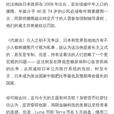
此法例由日本政府在 2008 年出台，旨在缩减中年人口的
腰围。年龄介乎 40 至 74 岁的公民必须每年测量腰围一
次，而那些腰围超出特定尺寸的人需参加强制辅导课程，
他们的雇主亦将被处以罚款。
《代谢法》引入之初不无争议。日本和世界其他地方有不
少人都将腰围尺寸视为私事，故认为这法例是家长主义式
的，甚至是专制。但是，持有这看法的人们忽略了一个更
宏观的问题—— 这法例旨在降低患糖尿病和心血管疾病
的比率，从而减轻日本公共医疗系统的负担。时至今
天，日本成为发达国家中痴肥比率最低及预期寿命最长的
国家。
你可能会问，这与今天的主题有何关联？加密货币社群往
往认为，监管窒碍创新，局限金融科技的发展以至投资者
的选择。但是，Luna 币和 Terra 币在 5 月崩盘，继而三