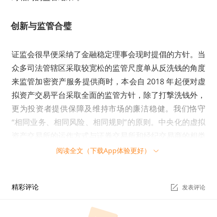
创新与监管合璧
证监会很早便采纳了金融稳定理事会现时提倡的方针。当
众多司法管辖区采取较宽松的监管尺度单从反洗钱的角度
来监管加密资产服务提供商时，本会自 2018 年起便对虚
拟资产交易平台采取全面的监管方针，除了打撃洗钱外，
更为投资者提供保障及维持市场的廉洁稳健。我们恪守
“相同业务、相同风险、相同规则”的原则。中央化的虚拟
资产交易所的运作方式与证券交易所和经纪交易商的相类
似，在证券监管制度下获本会发牌的虚拟资产交易所须遵
阅读全文（下载App体验更好）
守类似的标准，而本会已对有关标准作出修订以应对虚拟
资产所面对的特定风险。
精彩评论
发表评论
本会亦就中介人提供虚拟资产相关服务进行监管。管理虚