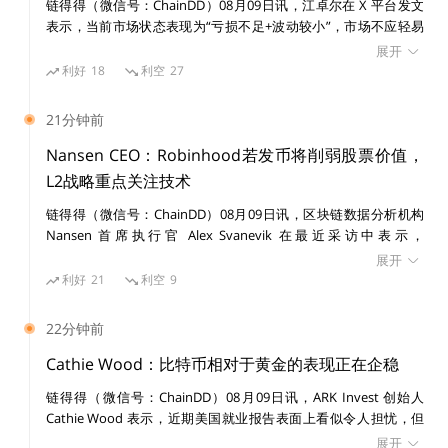
链得得（微信号：ChainDD）08月09日讯，江卓尔在 X 平台发文
在海外的各大比特币论坛中，Vitalik 的身影频繁出现，
表示，当前市场状态表现为“亏损不足+波动较小”，市场不应轻易
并开始写作和分享关于比特币的科普文章。因为没钱买比
押注当前是一次前所未有的“平静底部”，更可能只是探底过程中的
展开
特币，他与一个博主达成了协议，每篇文章按 5 比特币
“喘息阶段”。 他指出，历史上类似情况并不少见。2018 年熊市期
利好
18
利空
27
间，比特币价格在 6000 美元附近多次测试支撑位，市场一度认为
的价格付稿费（当时比特币只有 0.8 美元）。尽管彼时的
该位置是“铁底”。然而，在 6000 至 7000 美元区间横盘约两个半月
21分钟前
Vitalik 同样对比特币充满兴趣，但他却没有参与到比特
后，比特币最终跌至 3000 美元附近。 江卓尔表示，当前比特币在
币挖矿的造富潮流中去，对他来说，比特币的去中心化故
6 万至 7 万美元区间横盘近两个月的走势，与 2018 年 6000 美元阶
Nansen CEO：Robinhood若发币将削弱股票价值，
段存在相似之处，投资者需警惕短期稳定行情背后的进一步下探风
事更加令自己着迷。
L2战略重点关注技术
险。
链得得（微信号：ChainDD）08月09日讯，区块链数据分析机构
Nansen 首席执行官 Alex Svanevik 在最近采访中表示，
自幼天赋异禀，Vitalik 很早就进了学校的「天才少年
Robinhood 大概率不会推出代币，因为这可能与其上市公司股票
展开
班」，但因为语速过快，别人很难与他交流，他从小就在
HOOD 形成竞争关系。此前，市场曾猜测 Robinhood 可能效仿部
利好
21
利空
9
社交方面显得比较「笨拙」。在他 10 岁时，Vitalik 的父
分加密项目推出生态代币，但目前来看该公司更可能将区块链作为
底层技术工具，而非围绕代币建立业务体系。 Alex Svanevik 指
亲送了他一份重要的礼物——一台 IBM 电脑。自此他便
22分钟前
出，Robinhood 当前推出的 Layer 2 网络已经基于以太坊生态运
打开了一个新的世界，当别的小孩还在外头玩耍时，他却
行，并拥有用于支付网络费用的 Gas 代币，因此没有必要额外发
Cathie Wood：比特币相对于黄金的表现正在企稳
沉迷于编写电脑小游戏。
行一个平台代币，Robinhood 布局区块链基础设施的核心目的在
链得得（微信号：ChainDD）08月09日讯，ARK Invest 创始人
于利用区块链技术提升产品能力，而不是通过发行代币进行融资或
Cathie Wood 表示，近期美国就业报告表面上看似令人担忧，但
构建新的经济模型。
Vitalik 13 岁时，《魔兽世界》横空出世，和很多人一
更深层的经济趋势正在发生变化，生产率提升、AI 应用扩张和潜
展开