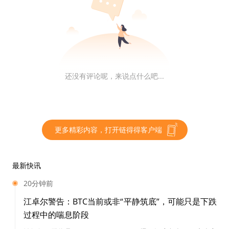
蝴蝶矿机，图片源自网络
还没有评论呢，来说点什么吧...
ASIC 矿机的概念传到国内后，很快就有人行动了起来。
除了之前提到的「南瓜张」张南庚，还有另一个矿圈传奇
更多精彩内容，打开链得得客户端
人物，烤猫蒋信予。烤猫 15 岁进入中国科技大学，后赴
耶鲁攻读计算机博士。他在第一次听说比特币时就被它的
理念给吸引，书还没读完就跑回国来做了矿工，成了继张
最新快讯
南庚后国内第二个研制出 ASIC 矿机的人。
20分钟前
江卓尔警告：BTC当前或非“平静筑底”，可能只是下跌
而此时，在大洋彼岸，我们的主角 Vitalik 出现了。
过程中的喘息阶段