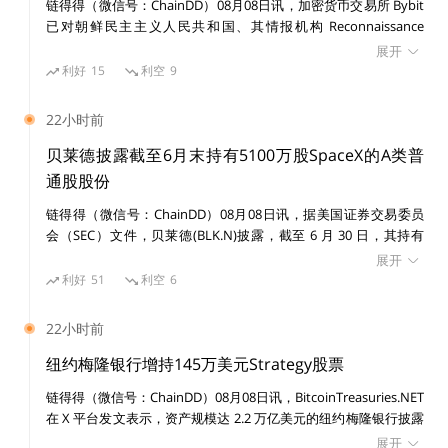
链得得（微信号：ChainDD）08月08日讯，加密货币交易所 Bybit
缺少吸引用户参与的场景和目的：在与web2元宇
已对朝鲜民主主义人民共和国、其情报机构 Reconnaissance
宙比起来不仅有内容质量更低的后发劣势时，唯
General Bureau（RGB）及受国家制裁的黑客组织 Lazarus Group
展开
一额外创新的用户体验仅限于几乎对用户无实际u
提起民事诉讼，涉及一宗价值 15 亿美元的黑客攻击事件。 美国联
利好
15
利空
9
邦法院发布初步禁令，禁止在诉讼期间转移或消散与该案有关的已
tility的卖地 (land NFT) - “可以在上面社交和互相
识别资产。
欣赏房子和NFT”是几乎每个web3元宇宙产品都
22小时前
会讲的故事，而非真正吸引用户参与并留存的理
贝莱德披露截至6月末持有5100万股SpaceX的A类普
由。
通股股份
链得得（微信号：ChainDD）08月08日讯，据美国证券交易委员
要打破鸡与蛋的问题，不是简单的冷启动问题，
会（SEC）文件，贝莱德(BLK.N)披露，截至 6 月 30 日，其持有
SpaceX(SPCX.O)5100 万股 A 类普通股股份。
展开
而是为玩家和创作者提供一个创造新的需求、或
利好
51
利空
6
解决如上述问题的过程方法：除了我们常说的”0-
1”和”1-100”，对于web3元宇宙们来说”1-10”的过
22小时前
程尤其重要。与Axie Infinity的旁氏经济不同，w
纽约梅隆银行增持145万美元Strategy股票
eb3元宇宙们几乎没有对早期建设者/参与者的奖
链得得（微信号：ChainDD）08月08日讯，BitcoinTreasuries.NET
励，所以在通过地(land)和币(token)的初始刺激
在 X 平台发文表示，资产规模达 2.2 万亿美元的纽约梅隆银行披露
拥有第一波用户和创作者后(0-1)，期待产品能自
增持 14,630 股 Strategy 股票，价值 145 万美元。目前其持有
展开