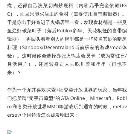
煮，还得自己洗菜切肉炒底料（内容几乎完全依赖UG
C），而且只能买店里的食材（需要使用自带编辑器）。
于是你出于好奇进了火锅店里一看，发现食材都是一些臭
鱼烂虾破菜叶子（落后Roblox多年、天花板低的自带编
辑器），再回头看看别人的锅里都是一些莫名其妙的暗黑
料理（Sandbox/Decentraland当前极差的游戏/mod体
验）。这时候你会选择办张火锅店会员卡（成为常驻日/
月活用户），还是转身走人去吃川菜和串串（再也不
来）？
作为一个尤其喜欢探索+社交类开放世界的玩家，当年我
们把所谓“元宇宙原型”的GTA Online、Minecraft、Robl
ox和各类开放世界MMO等游戏玩到通宵的时候，metav
erse这个词还没怎么被发明出来：