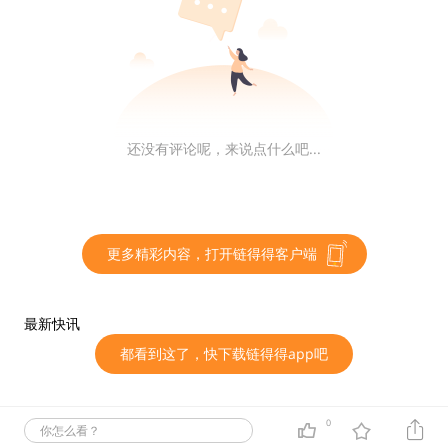
品收益的风险投资活动，投资者须自行承担相关投资风
险；
从行为效力上看，“挖矿”活动电力能源消耗巨大，案涉68
5台“矿机”日均耗电量达57500余度，且生产交易环节威
还没有评论呢，来说点什么吧...
胁国家金融安全，社会稳定衍生风险突出，已经成为一种
投机性工具，与《民法典》“绿色原则”精神相悖，属于行
政法规禁止投资的淘汰类产业，违反公序良俗，应属无效
合同；
更多精彩内容，打开链得得客户端
从责任负担上看，比特币“挖矿”活动中出现的政策风险、
技术风险及由此引发的投资损失风险，应由投资者自行负
最新快讯
担，因双方对合同无效均存在过错，故相关损失后果亦应
都看到这了，快下载链得得app吧
由各方自担，故判决驳回原告勤某公司的诉讼请求。
0
链得得仅提供相关信息展示，不构成任何投资建议
你怎么看？