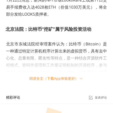
1月22日消息，新兴的NFT市场LooksRare上线第11日交
易手续费收入达4028枚ETH（价值1030万美元），将全
部分发给LOOKS质押者。
北京法院：比特币“挖矿”属于风险投资活动
北京市东城法院经审理案件认为：比特币（Bitcoin）是
一种通过特定计算机程序计算出来的虚拟货币，具有去中
心化、总量有限、匿名性等特点，是一种结合开源软件工
程模式、密码学原理和工作量证明机制的开源程序，参与
者在执行特定算法成功后，有机会获得一定数量的比特币
阅读全文（下载App体验更好）
作为奖励，通过这种途径获得比特币的方法被称为“挖
矿”。
精彩评论
发表评论
从性质上看，比特币是一种特定的虚拟商品，不具有与货
币等同的法律地位，比特币“挖矿”本质上属于追求虚拟商