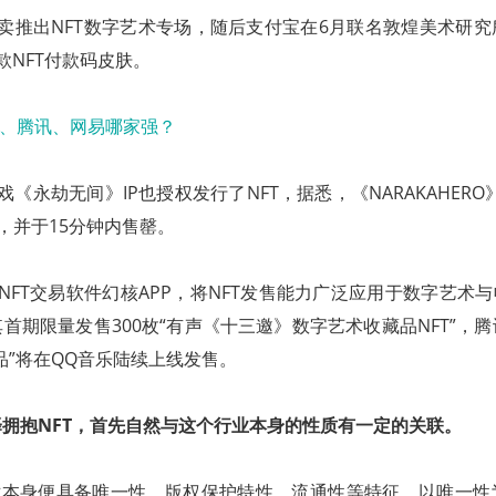
卖推出NFT数字艺术专场，随后支付宝在6月联名敦煌美术研
款NFT付款码皮肤。
《永劫无间》IP也授权发行了NFT，据悉，《NARAKAHERO
上线，并于15分钟内售罄。
NFT交易软件幻核APP，将NFT发售能力广泛应用于数字艺术与
首期限量发售300枚“有声《十三邀》数字艺术收藏品NFT”，
藏品”将在QQ音乐陆续上线发售。
拥抱NFT，首先自然与这个行业本身的性质有一定的关联。
艺术本身便具备唯一性、版权保护特性、流通性等特征。以唯一性