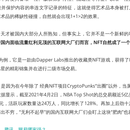
接并保护内容的串连文字记录的特征，这就使得艺术品本身被打
术品的稀缺性碰撞，自然就会出现1+1>2的效果。
然今天才被国内大部分人所熟知，但事实上，它并不是一个新鲜的
国内面临流量红利见顶的互联网大厂们而言，NFT自然成了一个
hot为例，它是一款由Dapper Labs推出的收藏类NFT游戏，获
球星的精彩锦集并在进行二级市场交易。
为在今年除了 经典NFT项目CryptoPunks“出圈”以外，当属NB
显示，截至2021年4月2日，NBA Top Shot的总交易额近5
元，活跃玩家数量达24万人，同比增长了128%。再加上后劲
出不穷，“无利不起早”的国内互联网大厂们会盯上这块“肥肉”