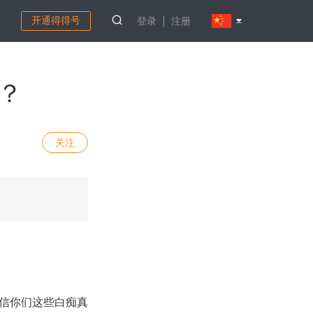
开通得得号
登录
注册
？
关注
相信你们这些白痴真