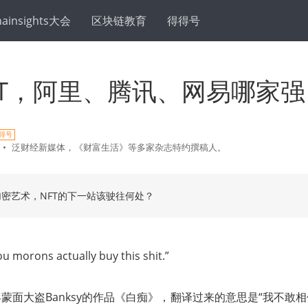
hainsights大会
区块链教育
得得号
FT，阿里、腾讯、网易哪家强
得号
•
泛财经新媒体，《财富生活》等多家杂志特约撰稿人。
加密艺术，NFT的下一站该驶往何处？
you morons actually buy this shit.”
蒙面大盗Banksy的作品《白痴》，翻译过来的意思是“我不敢