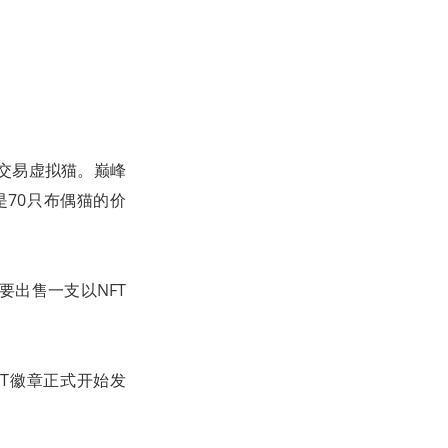
及交易虚拟猫。巅峰
概是70只布偶猫的价
，他要出售一支以NFT
FT徽章正式开始发