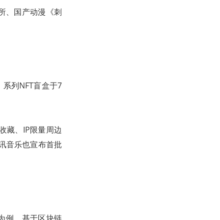
究所、国产动漫《刺
》系列NFT盲盒于7
收藏、IP限量周边
腾讯音乐也宣布首批
为例，基于区块链