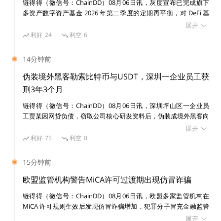
链得得（微信号：ChainDD）08月06日讯，灰度宣布已完成旗下
1）
实用代币
多资产数字资产基金 2026 年第二季度的定期再平衡，对 DeFi 基
金、智能合约基金和去中心化 AI 基金的资产权重进行调整。其
展开
中，DeFi 基金 DEFG Fund 出售 Uniswap（UNI），并将所得资金
利好
24
利空
6
实用代币是可替代代币，可在智能合约或链下系统（如 D
按照现有基金成分权重重新配置。截至 8 月 3 日，DEFG Fund 持
iscord 社区）中解锁功能。实用型代币很难在链下执
仓包括 UNI 34.16%、Ondo（ONDO）25.44%、Aave（AAVE）
14分钟前
行，因此当它们的功能通过智能合约完全在链上执行时，
19.97%、Ethena（ENA）12.19%、Curve DAO Token（CRV）
4.42%、Lido DAO（LDO）3.82%。
伪装境外黑客勒索比特币与USDT，深圳一企业员工获
它们往往最有价值。
刑3年3个月
链得得（微信号：ChainDD）08月06日讯，深圳坪山区一企业员
在设计实用代币系统时，考虑以下问题是有必要的：我们
工贾某因网贷负债，窃取公司核心研发资料后，伪装成境外黑客向
试图解决的核心问题是什么？我们为谁解决？我们如何帮
企业发送勒索邮件，先后索要 0.88 枚比特币、0.8 枚比特币及 9 万
展开
助他们以正向的方式解决它？
枚 USDT 作为赎金。企业未支付赎金并报警，贾某最终因敲诈勒索
利好
75
利空
0
罪未遂被法院判处有期徒刑 3 年 3 个月，并处罚金 1 万元。案件审
理过程中，检察机关认定，比特币、泰达币虽非法定货币，但属于
15分钟前
实用代币的一些用例，以及由此产生的加密经济包括自动
具有财产价值的虚拟资产，涉案虚拟货币价值 63 万余元，可作为
化和信任最小化的贷款。
犯罪数额认定依据。
欧盟监管机构警告MiCA许可过渡期出现仿冒诈骗
链得得（微信号：ChainDD）08月06日讯，欧盟多家监管机构在
过去，以去中心化/信任最小化的方式执行交易策略（如
MiCA 许可规则生效后发现仿冒诈骗增加，犯罪分子冒充金融监管
机构和加密企业，针对未能取得欧盟许可的加密服务商客户，通过
卖空和杠杆）是不可能的，因为传统交易所需要一个集中
展开