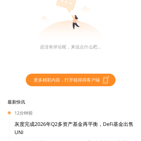
电视和高端钱包或运动鞋。
加密经济遵循类似的动态。货币通过发行政策流通，并沿
着一系列生产性和非生产性资产进行再投资。例如，运行
比特币网络的代码计划发行 2100 万比特币，奖励保护网
还没有评论呢，来说点什么吧...
络的矿工，并允许比特币在各方之间直接转移以用于各种
场景。
在以太坊网络中，代币主要是通过可替代的ERC20标准发
更多精彩内容，打开链得得客户端
行；商品主要借助不可替代ERC721 标准发行，这些通过
ERC721 标准发行的不可替代代币通常被称为 NFT。
最新快讯
除了作为互联网原生代币的一种形式，ERC20 代币的可
12分钟前
编程性质还支持其他两个用例：实用和治理。当我们更深
灰度完成2026年Q2多资产基金再平衡，DeFi基金出售
入地了解代币的分类时，可以更清楚地看到这些用例。
UNI