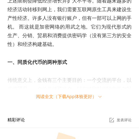
上述限制会降低经济增长并扩大不平等。随着越来越多的
经济活动转移到网上，我们需要互联网原生工具来建设生
产性经济。许多人没有银行账户，但有一部可以上网的手
机。 而这就是加密网络的用武之地。它们为现代形式的
生产、分销、贸易和消费提供密码学（没有第三方的安全
性）和经济构建基础。
一、同质化代币的两种形式
传统意义上，金钱有三个主要目的：一个交流的平台，以
促进贸易；一个价值储藏媒介，以在特定时间段内保存财
阅读全文（下载App体验更好）
富；账户单位的量度标准。
经济体将资金投资于工厂、科学研究、技术开发、公共基
精彩评论
发表评论
础设施等生产性资产，以推动经济增长。为了让生活更愉
快，消费者还会购买相对「非生产性」的商品，例如平板