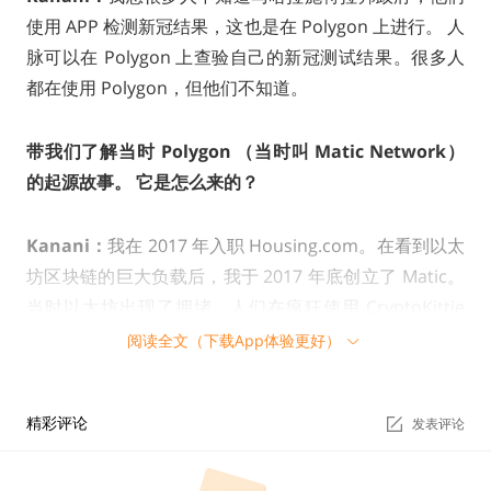
使用 APP 检测新冠结果，这也是在 Polygon 上进行。 人
脉可以在 Polygon 上查验自己的新冠测试结果。很多人
都在使用 Polygon，但他们不知道。
带我们了解当时 Polygon （当时叫 Matic Network）
的起源故事。 它是怎么来的？
Kanani：
我在 2017 年入职 Housing.com。在看到以太
坊区块链的巨大负载后，我于 2017 年底创立了 Matic。
当时以太坊出现了拥堵，人们在疯狂使用 CryptoKittie
s，我想尝试一下为以太坊扩容。每当尝试在以太坊上部
阅读全文（下载App体验更好）
署任何东西时，都需要扩容性，否则将支付高额的费用，
并且需要等待几分钟来确认交易。 所以在那时候，我启
精彩评论
发表评论
动了 Matic 项目。我是在加密社区小组中认识了 Sandee
p，认识 Anurag 是因为他和我在同一个共享办公空间工