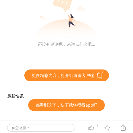
作。我向他们两个人推荐了 Matic，他们同意作为联合创
始人加入。我们在 2018 年初一起全力投入。
作为古吉拉特邦钻石工厂工人的儿子，你在是卑微的环境
中长大。 而如今 Matic 的市值已超过 100 亿美元。让我
们了解一下你的成长路程吧。
还没有评论呢，来说点什么吧...
Kanani：
我在艾哈迈达巴德的郊区长大。 可不是艾哈迈
达巴德市区，我父亲在郊区租了间小房子，我们在那里长
更多精彩内容，打开链得得客户端
大。在我上学的时候，我们没有钱付学费。但幸运的是，
我念完了高中（10 年级）、大学预科（12 年级），然后
进入了家附近的 Dharamsinh Desai 大学，在那里完成
最新快讯
了我的工程专业学习。 我的目标是找到一份体面的工
都看到这了，快下载链得得app吧
作，偿还我父亲为我们的教育和我姐姐出嫁所欠下的债
务。所以我加入了浦那的 Persistent Systems，工资是
每月 6,000 卢比。我父亲因为视力问题退休了，他当时已
16
你怎么看？