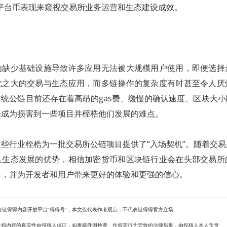
从平台币表现来窥视交易所业务运营和生态建设成效。
为缺少基础设施导致许多应用无法被大规模用户使用，即便选择
此之大的交易与生态应用，而多链操作的复杂度有时甚至令人厌
统公链目前还存在着高昂的gas费、缓慢的确认速度、区块大
经成为损害到一些项目并桎梏他们发展的难点。
些行业桎梏为一批交易所公链项目提供了“入场契机”。随着交
足生态发展的优势，相信加密货币和区块链行业会在头部交易所
备，并为开发者和用户带来更好的体验和更强的信心。
自链得得内容开放平台“得得号”，本文仅代表作者观点，不代表链得得官方立场
创性和内容的真实性由投稿人保证，如果稿件因抄袭、作假等行为导致的法律后果，由投稿人本人负责