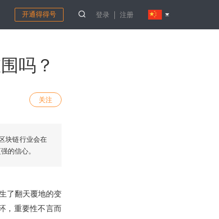
开通得得号
登录
注册
重围吗？
关注
区块链行业会在
更强的信心。
发生了翻天覆地的变
环，重要性不言而