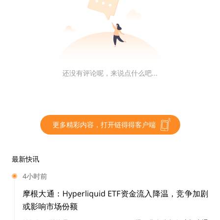
含义，因为 BTC 当前的区块容量，当真是无法担负现金“支
付”这个最为重要的功能。
相对于 BTC 锁死 1M 小区快和 BSV 无限扩容的底层逻辑，
还没有评论呢，来说点什么吧...
BCH 在底层上显得更加“灵活”，亦或者说，还没有找到自
己真正的底层逻辑。
区块大小，够用不堵就行，不够用了再
扩；闪电网络，看着挺好，暂时不部署但不排除将来会部
署；智能合约，觉得不错，尝试一下总没错。不过，虫洞和
更多精彩内容，打开链得得客户端
哥白尼开发团队的解散可以说宣告了智能合约方向上暂时的
失败与告一段落。
最新快讯
4小时前
摩根大通：Hyperliquid ETF资金流入降温，竞争加剧
从近期 BCH 的发展路线来看，又有回归纯粹“电子现金”的
或影响市场份额
意图。这或许是好事，找到一条路线，并坚持去实现它，才