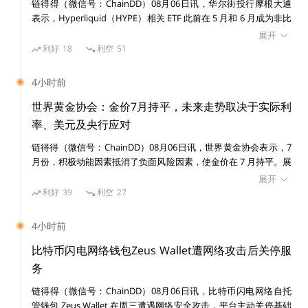
至少有资格参与这场三国争霸。摇摆不定，找不到一个主心
链得得（微信号：ChainDD）08月06日讯，华尔街投行摩根大通
表示，Hyperliquid（HYPE）相关 ETF 此前在 5 月和 6 月成为非比
骨，终究是落了下乘。
特币加密基金中资金流入表现最强的产品之一，但随着市场竞争加
展开
剧，其资金流入在 7 月和 8 月初明显放缓，市场对该协议未来竞争
利好
18
利空
51
力的担忧正在升温。 摩根大通分析师 Nikolaos Panigirtzoglou 团
队在报告中指出，Hyperliquid ETF 相对于资产管理规模（AUM）
3、BSV
4小时前
（BSV 之所以叫“中本聪愿景”，是有原因的，在此会做简
的资金流入比例在 5 月和 6 月领先其他非 BTC 加密基金，但这一
要论述）
趋势在近期已经消退。 Hyperliquid 今年成为加密市场最受关注的
世界黄金协会：金价7月持平，未来走势取决于实际利
增长项目之一，其原生代币 HYPE 因交易者大量使用其去中心化永
率、美元及央行应对
续合约交易平台而大幅上涨。快速增长使 Hyperliquid 成为比特币
链得得（微信号：ChainDD）08月06日讯，世界黄金协会表示，7
和以太坊之外规模最大的加密生态之一，并吸引机构资金、企业财
BSV 的底层哲学是“协议锁定+自由博弈+无限扩容”。
月份，积极动能因素抵消了负面风险因素，使金价在 7 月持平。展
库投资者以及 ETF 发行商关注。 不过，摩根大通认为，去中心化
望未来，不能排除出现类似于 20 世纪 70 年代末的第二波高通胀。
衍生品平台正面临来自受监管中心化交易所的竞争压力。随着美国
展开
但这本身并不意味着黄金会大幅上涨，这取决于实际利率、美元、
监管框架下的加密永续合约产品逐步推出，部分交易活动可能从
利好
39
利空
27
增长预期、亚洲投资者需求以及央行的应对方式。 全球黄金 ETF
Hyperliquid 等离岸去中心化平台转向合规交易场所。 此外，报告
因为要做的是全球账本，而非电子现金或是黄金，所以 BSV
在 7 月吸引了 30 亿美元的资金流入，扭转了连续两个月的流出态
指出，Hyperliquid 正在拓展预测市场业务，以降低对永续合约交
4小时前
势，使总资产管理规模升至 5300 亿美元；持仓量增加 23 吨，至
易手续费收入的依赖，但该领域同样面临日益激烈的竞争。 摩根
的发展路线主要是针对 To B 市场，想要做出真正可以吸引
4068 吨。黄金市场流动性持续放松，日均交易量降至 3560 亿美
大通表示，尽管 Hyperliquid 是今年加密市场表现最亮眼的项目之
比特币闪电网络钱包Zeus Wallet遭网络攻击后关停服
大公司和机构可用的区块链，或者说，一个稳定协议，不可
元/日，环比下降 3.5%。欧洲引领了 7 月份黄金市场的复苏，吸引
一，并已成为企业加密资产储备中规模排名第四的资产（仅次于比
务
20 亿美元资金流入，而亚洲增加了 6.16 亿美元流入，仍是年初至
特币、以太坊和 Solana），但其能否继续从 Solana、XRP 等竞争
篡改的全球账本。
链得得（微信号：ChainDD）08月06日讯，比特币闪电网络自托
今全球 ETF 市场资金流入的最大贡献者
者手中扩大市场份额仍存在不确定性。 数据显示，比特币和以太
管钱包 Zeus Wallet 在周三遭遇网络安全攻击，平台主动关停基础
坊 ETF 目前分别拥有约 770 亿美元和 100 亿美元资产管理规模，