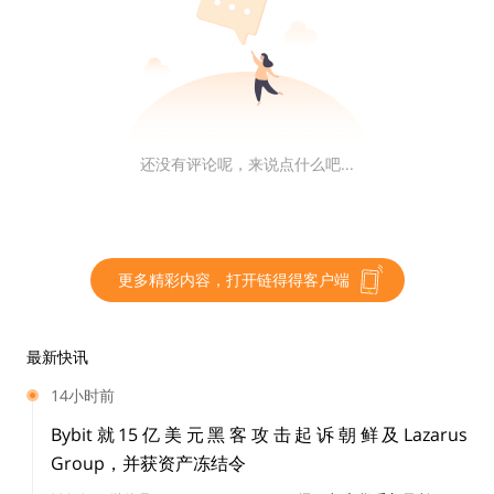
己的不满情绪，甚至有人质猜疑团队在出货……
很快，创始人@Fan_Long也在论坛回复，很多社群成员才
了解到事情的真相，内容大致如下：
还没有评论呢，来说点什么吧...
1、早期投资人的提前解锁原因是白皮书里约定好的规则，C
FX 到达一定价格后，可以申请提前解锁，不是团队随意同意
的解锁。
更多精彩内容，打开链得得客户端
2、解锁时间与币安公告上币时间“撞车”纯属巧合，因为 29
日当天是满足解锁条件后的第一个工作日，而币安的 0 BNB
最新快讯
既（不收费）的上架时间团队并未得知。
14小时前
Bybit就15亿美元黑客攻击起诉朝鲜及Lazarus
3、主要团队成员自身的 Token 均锁仓在公示地址之中。为
Group，并获资产冻结令
展示核心团队对 Conflux 未来发现的信心，包含创始人、首