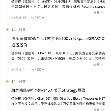
席科学家、部分种子投资人在内的核心团队早在 2 月初就将
链得得（微信号：ChainDD）08月08日讯，加密货币交易所 Bybit
已对朝鲜民主主义人民共和国、其情报机构 Reconnaissance
未分配部分的 CFX 全额锁仓，并在当时公布了锁仓地址清单
General Bureau（RGB）及受国家制裁的黑客组织 Lazarus Group
展开
透明可查。也就是说，核心团队把自身利益与项目的长期发
提起民事诉讼，涉及一宗价值 15 亿美元的黑客攻击事件。 美国联
利好
15
利空
9
邦法院发布初步禁令，禁止在诉讼期间转移或消散与该案有关的已
展紧紧的绑在了一起。
识别资产。
14小时前
随后，由于团队官方认为此事件对 Conflux 社区引发了比较
贝莱德披露截至6月末持有5100万股SpaceX的A类普
大的争议，于是发起了一个“早期投资人的解锁条件调整的”
通股股份
DAO 投票。目前，该投票已经结束，以96.06% 23 万 7 千
链得得（微信号：ChainDD）08月08日讯，据美国证券交易委员
会（SEC）文件，贝莱德(BLK.N)披露，截至 6 月 30 日，其持有
余票 高票选择了“不同意，并建议投资人延长锁仓期限”的选
SpaceX(SPCX.O)5100 万股 A 类普通股股份。
展开
项。
利好
51
利空
6
14小时前
纽约梅隆银行增持145万美元Strategy股票
链得得（微信号：ChainDD）08月08日讯，BitcoinTreasuries.NET
在 X 平台发文表示，资产规模达 2.2 万亿美元的纽约梅隆银行披露
增持 14,630 股 Strategy 股票，价值 145 万美元。目前其持有
展开