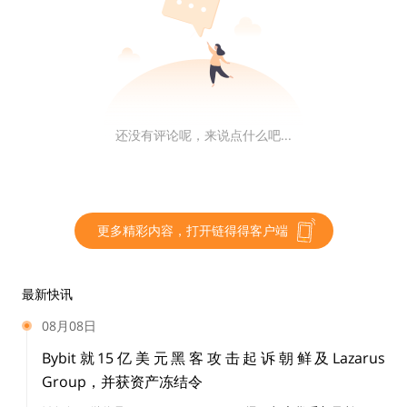
第14个周期中（开始编号#16384）设置了一个难度炸
弹，在这之后，每挖出一个，接近于无限难度，相当于原
子NFT的上限是16384。
图中红色的线为挖矿成本，挖矿成本每一个周期上升2
还没有评论呢，来说点什么吧...
倍，目前的挖矿成本是0.09ETH。
根据个人电脑配置的不同，NFT的平均产出时间也不同，
根据模拟结果，一台笔记本挖第258枚NFT需要1分钟，
更多精彩内容，打开链得得客户端
第2048枚NFT平均需要1小时，而当编号上升到8192后，
平均需要6个小时。
最新快讯
从挖矿到交易
08月08日
Bybit就15亿美元黑客攻击起诉朝鲜及Lazarus
原子NFT的挖矿过程十分简单，仅需一台电脑、一个ERC
Group，并获资产冻结令
20钱包即可参与，之后可在Opensea中卖出。