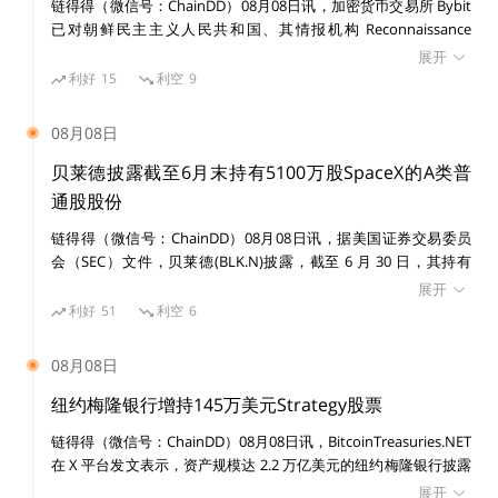
链得得（微信号：ChainDD）08月08日讯，加密货币交易所 Bybit
已对朝鲜民主主义人民共和国、其情报机构 Reconnaissance
General Bureau（RGB）及受国家制裁的黑客组织 Lazarus Group
挖矿。进入官网PoWNFT，连接以太坊钱包，选择底部
展开
提起民事诉讼，涉及一宗价值 15 亿美元的黑客攻击事件。 美国联
利好
15
利空
9
的按钮「Start Mining」开始挖矿。一旦挖矿成功后，
邦法院发布初步禁令，禁止在诉讼期间转移或消散与该案有关的已
页面底部会有相应的提示，点击支付相关费用（目前的
识别资产。
08月08日
成本是0.09ETH），即可获得NFT。有意思的是，在用
贝莱德披露截至6月末持有5100万股SpaceX的A类普
户未支付费用之前，完全不知道NFT的外观，挖矿结果
通股股份
完全随机。挖矿成功后，在「My Collection」中可以
链得得（微信号：ChainDD）08月08日讯，据美国证券交易委员
查到。
会（SEC）文件，贝莱德(BLK.N)披露，截至 6 月 30 日，其持有
卖出。一般来说，越稀有的资产越值钱，在原子NFT
SpaceX(SPCX.O)5100 万股 A 类普通股股份。
展开
中，原子序号越大，越稀有，价值也越高。据币小宝所
利好
51
利空
6
知，原子号为8的氧原子售价达到了0.18ETH，而原子
号为57的La售价则高达0.65ETH。
08月08日
纽约梅隆银行增持145万美元Strategy股票
链得得（微信号：ChainDD）08月08日讯，BitcoinTreasuries.NET
在 X 平台发文表示，资产规模达 2.2 万亿美元的纽约梅隆银行披露
增持 14,630 股 Strategy 股票，价值 145 万美元。目前其持有
展开