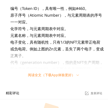
编号（Token ID），具有唯一性，例如#460。
原子序号（Atiomic Number），与元素周期表的序号
一一对应。
化学符号，与元素周期表中对应。
元素名称，与元素周期表中对应。
电子变化，具有随机性，只有1/3的NFT元素带正电荷
或负电荷。例如上图的Zn元素，丢失了两个电子，变成
正离子。
代号（generation number），指的是NFT生产周期，
即使是外观相同的NFT，由于两个生产周期不同，挖矿
阅读全文（下载App体验更好）
难度也不同。也可以理解为难度系数，难度调整符合下
图规律：
精彩评论
发表评论
每一个新周期，难度将上升3倍，这意味着平均产出时
间也将上升3倍。由于原子数量没有上限，为此，系统在