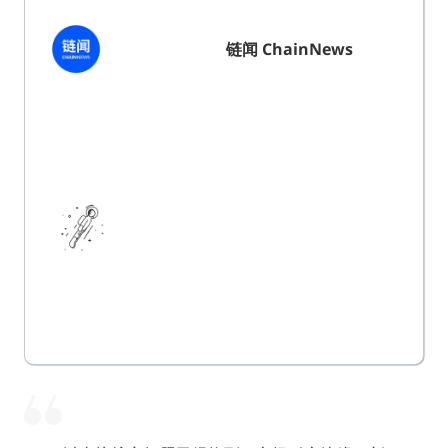
链闻 ChainNews