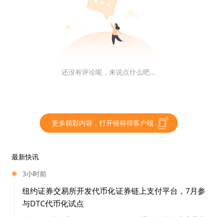
还没有评论呢，来说点什么吧...
从项目定位来看，
NEAR
是一家去中心化应用平台，旨在创
更多精彩内容，打开链得得客户端
建完全分片、可扩展的 PoS 区块链，团队已经发布了仅有的
一些大规模分片系统实现。
最新快讯
D1 Ventures
此前在关于 NEAR 的
深度报告
中指出，NEAR
3小时前
是「DApp 链」方向最有竞争力的选手之一，其后发优势明
纽约证券交易所开发代币化证券链上支付平台，7月参
显，拥有比 ETH2.0 更优的分片方案，以及世界顶级的工程
与DTC代币化试点
能力；但劣势在于一直以来的社区支持不足。