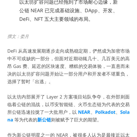
以太坊扩容问题已经拖到了市场耐心边缘，新
公链 NEAR 已完成基础设施、DApp、开发、
DeFi、NFT 五大主要领域的布局。
撰文：娄月
DeFi 从高速发展期逐步走向成熟稳定期，俨然成为加密市场
中不可或缺的一部分，但面对近期动辄几十、几百美元的高
昂 Gas 费、延迟的区块速度、糟糕的交易体验，一直悬而未
决的以太坊扩容问题开始让一部分用户和开发者不堪重负，
选择了暂时「出逃」。
以太坊内部展开了 Layer 2 方案项目站队争夺，在外部则面
临着公链的混战，以币安智能链、火币生态链为代表的交易
所公链迅速拉拢了一大批用户，以
NEAR
、
Polkadot
、
Sola
na
等为代表的
新公链
则被赋予了巨大的期望。
作为新公链明星之一的 NEAR，被很多人认为是最接近以太