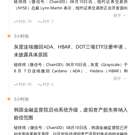
链得得（微信号：ChainDD）08月10日讯，纽约证券交易所
近期 NEAR 活跃度显着提升，项目进展发力前行。去年发布
（NYSE）总裁 Lynn Martin 表示，纽约证券交易所正在开发面向
的以太坊
跨链彩虹桥
目前已在 NEAR 和以太坊主网间运行，
代币化证券的链上支付平台，并已于 7 月参与美国存托信托与清算
展开
公司（DTC）的代币化试点项目。
利好
39
利空
3
借助彩虹桥的扩展，越来越多的 DeFi 项目正在顺畅的跑在 N
EAR 平台上，不停地为其生态发展添砖加瓦。
3小时前
截止 2021 年 2 月底，NEAR 生态中已包含了
基础设施
、
DA
灰度连续撤回ADA、HBAR、DOT三项ETF注册申请，
pp
、
开发工具
、
DeFi
、
NFT 五大主要领域
，尤其在基础设
未披露具体原因
施方面进行了重点的布局，协议内的
生态项目 4
9
个
，并且
链得得（微信号：ChainDD）08月10日讯，灰度（Grayscale）于
这一数字还在持续的增加中，其 DeFi 生态完整的系统构成已
8 月 7 日连续撤回 Cardano（ADA）、Hedera（HBAR）和
经初具雏形，正在蓄势待发。
Polkadot（DOT）三项 ETF 注册申请，三份撤回文件提交时间间
展开
隔约 190 秒。 三份撤回文件均表示，灰度不再计划推进相关 ETF
利好
90
利空
6
份额发行，文件同时说明相关注册声明尚未生效，未发行或出售任
何证券，未发布初步招股说明书。此次撤回并非 SEC 拒绝相关 ETF
3小时前
申请，文件未披露背后原因。 截至 8 月 8 日，灰度提交的
Bittensor、Aave、BNB、NEAR 和 Zcash 等山寨币 ETF 申请仍处
韩国金融监督院启动系统升级，虚拟资产损失将纳入
于初步阶段。此前，灰度 Avalanche Staking ETF 和 Hyperliquid
赔偿范围
Staking ETF 注册声明已分别于今年 3 月和 6 月生效。但注册声明
链得得（微信号：ChainDD）08月10日讯，韩国金融监督院已开
生效本身并不代表产品已经开始交易。
NFT
始全面改革相关系统，以应对包括虚拟资产语音钓鱼在内的金融诈