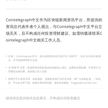
Cointelegraph中文作为区块链新闻资讯平台，所提供的
资讯仅代表作者个人观点，与Cointelegraph中文平台立
场无关，且不构成任何投资理财建议。如需转载请联系C
ointelegraph中文相关工作人员。
作者：Cointelegraph中文；来自链得得内容开放平台“得得号”，本文仅代表作者观
点，不代表链得得官方立场
凡“得得号”文章，原创性和内容的真实性由投稿人保证，如果稿件因抄袭、作假等行为
导致的法律后果，由投稿人本人负责
得得号平台发布文章，如有侵权、违规及其他不当言论内容，请广大读者监督，一经证
实，平台会立即下线。如遇文章内容问题，请发送至邮箱：linggeqi@chaindd.com
链得得仅提供相关信息展示，不构成任何投资建议