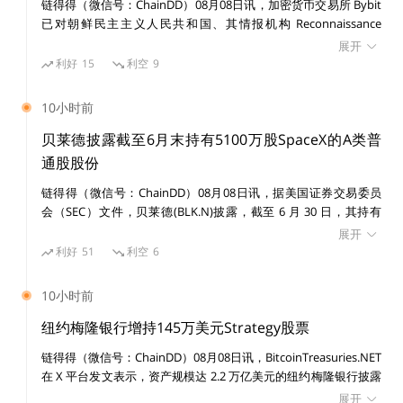
链得得（微信号：ChainDD）08月08日讯，加密货币交易所 Bybit
已对朝鲜民主主义人民共和国、其情报机构 Reconnaissance
General Bureau（RGB）及受国家制裁的黑客组织 Lazarus Group
展开
提起民事诉讼，涉及一宗价值 15 亿美元的黑客攻击事件。 美国联
利好
15
利空
9
邦法院发布初步禁令，禁止在诉讼期间转移或消散与该案有关的已
识别资产。
10小时前
贝莱德披露截至6月末持有5100万股SpaceX的A类普
通股股份
链得得（微信号：ChainDD）08月08日讯，据美国证券交易委员
会（SEC）文件，贝莱德(BLK.N)披露，截至 6 月 30 日，其持有
SpaceX(SPCX.O)5100 万股 A 类普通股股份。
展开
利好
51
利空
6
10小时前
纽约梅隆银行增持145万美元Strategy股票
链得得（微信号：ChainDD）08月08日讯，BitcoinTreasuries.NET
在 X 平台发文表示，资产规模达 2.2 万亿美元的纽约梅隆银行披露
增持 14,630 股 Strategy 股票，价值 145 万美元。目前其持有
展开