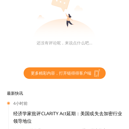
我们可以把Maker DAO简单理解成一家去中心化的银行，
它可以发行自己的稳定币——Dai，Dai与美元1:1锚定。
传统金融服务中最重要的业务之一就是放贷。假设加密货币
还没有评论呢，来说点什么吧...
投资者张三全款买了房后，遇到了真爱打算结婚，却没有钱
办婚礼，打算去银行贷款。银行会调查张三的信用记录，并
用张三的资产
作为抵押，才肯贷款给他。
（比如房子）
更多精彩内容，打开链得得客户端
在去中心化的“银行”Maker DAO里，该如何实现呢？其实很
最新快讯
简单，Maker DAO不需要查张三的信用记录，甚至也根本不
知道他是张三
。Maker DAO会要求张三抵
（区块链的匿名性）
4小时前
押区块链资产，假设张三有价值15万美元的ETH，全部通过
经济学家批评CLARITY Act延期：美国或失去加密行业
智能合约
抵押给了Maker DAO，Maker DAO会给张三最多1
领导地位
0万个Dai
，因为Maker DAO规定抵押物的
（价值10万美元）