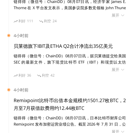
链得得（微信号：ChainDD）08月07日讯，经济学家 James E.
Thorne 在 X 平台发文表示，美国参议院多数党领袖 John Thune
价值至少是贷款额的1.5倍。有了Dai，张三可以兑换成法定
将《CLARITY Act》投票推迟至 9 月，意味着反对创新的进步派阵
展开
货币
在生活中使用。
（比如美元）
营再次占了上风。 Thorne 认为，推迟释放出的信号是维护现有利
利好
111
利空
24
益格局仍然比确保美国在下一代货币与金融架构中的领导地位更重
要。法案继续拖延，执法则填补本应由法律覆盖的空白，最终结果
4小时前
可能是美国无法在加密行业中取得领导地位。创新将流向海外，而
等张三以后有钱了，可以在市场上买入Dai，还给Maker DA
全球其他地区在更清晰的监管制度下继续推进，美国自己的创新体
贝莱德旗下IBIT及ETHA Q2合计净流出35亿美元
系却被困在灰色地带，未来金融标准也可能在其他地方被制定。
O并支付利息，赎回抵押的ETH资产。假设行情下跌，张三
链得得（微信号：ChainDD）08月07日讯，据贝莱德提交给美国
原先价值15万美元的ETH也缩水了，已经低于贷款额的1.5
SEC 的最新文件，旗下现货比特币 ETF（IBIT）和现货以太坊
ETF（ETHA）2026 年第二季度合计录得约 35 亿美元资本份额净流
展开
倍，Maker DAO就会强制卖出张三的ETH用来偿还他的贷
出，而上年同期为 139 亿美元净流入，同比出现约 174 亿美元反
利好
36
利空
42
款，保证Maker DAO自己“不会破产”。
转。 其中，IBIT 第二季度净流出 29 亿美元，ETHA 净流出 5.834
亿美元。此外，IBIT 第二季度共有 106,148 枚 BTC、ETHA 共有
4小时前
770,839 枚 ETH 被用于 ETF 份额赎回。
Remixpoint比特币出借本金规模约1501.27枚BTC，2
03
月至7月获借款费用约12.44枚BTC
结语
链得得（微信号：ChainDD）08月07日讯，日本比特币财库公司
Remixpoint 发布加密运营业绩公告。截至 2026 年 7 月 31 日，公
司比特币出借本金规模约 1501.27 枚 BTC，2 月至 7 月期间累计获
展开