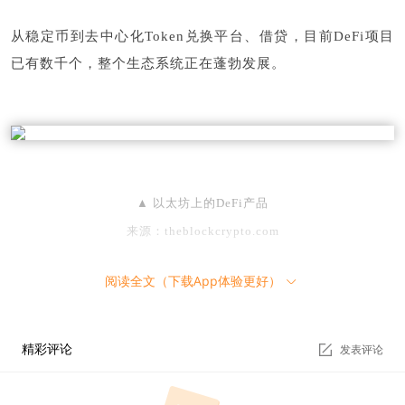
从稳定币到去中心化Token兑换平台、借贷，目前DeFi项目
已有数千个，整个生态系统正在蓬勃发展。
▲ 以太坊上的DeFi产品
来源：
theblockcrypto.com
阅读全文（下载App体验更好）
下面，通过以太坊网络上知名度较高的DeFi——Maker DA
O，帮助大家更深层次地理解DeFi的运作。
精彩评论
发表评论