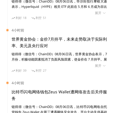
链得得（微信号：ChainDD）08月06日讯，华尔街投行摩根大通
从锁仓量来看，MakerDAO中锁定资产为27亿美元，
表示，Hyperliquid（HYPE）相关 ETF 此前在 5 月和 6 月成为非比
排名第一，WBTC紧随其后，排名第二，DAI成为名副其
特币加密基金中资金流入表现最强的产品之一，但随着市场竞争加
展开
实的第一大去中心化稳定币。
剧，其资金流入在 7 月和 8 月初明显放缓，市场对该协议未来竞争
利好
18
利空
51
力的担忧正在升温。 摩根大通分析师 Nikolaos Panigirtzoglou 团
队在报告中指出，Hyperliquid ETF 相对于资产管理规模（AUM）
4小时前
的资金流入比例在 5 月和 6 月领先其他非 BTC 加密基金，但这一
趋势在近期已经消退。 Hyperliquid 今年成为加密市场最受关注的
世界黄金协会：金价7月持平，未来走势取决于实际利
增长项目之一，其原生代币 HYPE 因交易者大量使用其去中心化永
率、美元及央行应对
治理型代币MKR
续合约交易平台而大幅上涨。快速增长使 Hyperliquid 成为比特币
链得得（微信号：ChainDD）08月06日讯，世界黄金协会表示，7
和以太坊之外规模最大的加密生态之一，并吸引机构资金、企业财
月份，积极动能因素抵消了负面风险因素，使金价在 7 月持平。展
库投资者以及 ETF 发行商关注。 不过，摩根大通认为，去中心化
MKR 是整个 MakerDAO 体系中的管理型和权益型代币。
望未来，不能排除出现类似于 20 世纪 70 年代末的第二波高通胀。
衍生品平台正面临来自受监管中心化交易所的竞争压力。随着美国
展开
但这本身并不意味着黄金会大幅上涨，这取决于实际利率、美元、
监管框架下的加密永续合约产品逐步推出，部分交易活动可能从
利好
39
利空
27
增长预期、亚洲投资者需求以及央行的应对方式。 全球黄金 ETF
Hyperliquid 等离岸去中心化平台转向合规交易场所。 此外，报告
（1）管理：
MKR
的持有者可以参与增加新的抵押债仓种
在 7 月吸引了 30 亿美元的资金流入，扭转了连续两个月的流出态
指出，Hyperliquid 正在拓展预测市场业务，以降低对永续合约交
4小时前
类、修改已有抵押债仓种类、修改敏感参数、修改目标价
势，使总资产管理规模升至 5300 亿美元；持仓量增加 23 吨，至
易手续费收入的依赖，但该领域同样面临日益激烈的竞争。 摩根
变化率、选择可信任的预言机、调整喂价敏感度和选择全
4068 吨。黄金市场流动性持续放松，日均交易量降至 3560 亿美
大通表示，尽管 Hyperliquid 是今年加密市场表现最亮眼的项目之
比特币闪电网络钱包Zeus Wallet遭网络攻击后关停服
元/日，环比下降 3.5%。欧洲引领了 7 月份黄金市场的复苏，吸引
一，并已成为企业加密资产储备中规模排名第四的资产（仅次于比
局清算者七个风险系统行为投票。同时，MKR 的持有者
务
20 亿美元资金流入，而亚洲增加了 6.16 亿美元流入，仍是年初至
特币、以太坊和 Solana），但其能否继续从 Solana、XRP 等竞争
还可以参与修改 Dai稳定币系统中抵押债仓（CDP）中的
链得得（微信号：ChainDD）08月06日讯，比特币闪电网络自托
今全球 ETF 市场资金流入的最大贡献者
者手中扩大市场份额仍存在不确定性。 数据显示，比特币和以太
四个风险参数：债务上限、清算比例、稳定费用和罚金比
管钱包 Zeus Wallet 在周三遭遇网络安全攻击，平台主动关停基础
坊 ETF 目前分别拥有约 770 亿美元和 100 亿美元资产管理规模，