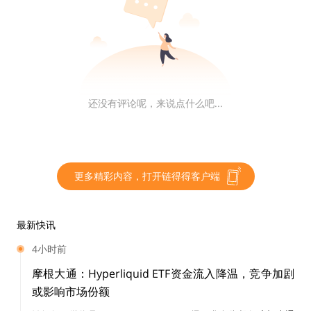
机行业，波动远远大于一般市场，当市场暴跌时，人们可
以选择持有稳定币。
三是为以太坊生态提供足够的流动性。
在DAI出现之前，
以太坊生态一直缺少一种去中心化稳定币。众所周知，U
SDT由于透明性和合规性问题一直是悬在许多投资者头上
还没有评论呢，来说点什么吧...
的达摩斯利剑，因此并不是100%稳定，DAI的出现，意
味着稳定币可以不受监管、人人均可发行，是真正的去中
心化资产。
更多精彩内容，打开链得得客户端
数据显示，在今年7月份之前DAI的发行总量仅为1亿美
元左右，自流动性挖矿开启之后，DAI的发行量迅速增
最新快讯
加，目前已经攀升至10.8亿美元以上。如果按照官网显示
4小时前
的平均225%的质押率计算，MakerDAO锁定的资产至少
摩根大通：Hyperliquid ETF资金流入降温，竞争加剧
为27亿美元以上，这与Defipluse数据基本一致。
或影响市场份额