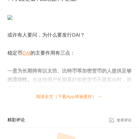
或许有人要问，为什么要发行DAI？
稳定币
DAI
的主要作用有三点：
一是为长期持有以太坊、比特币等加密货币的人提供足够
的流动性。
当这些用户长期看好加密货币不愿卖出时，就
可以将这些代币抵押在MakerDao中，获得DAI，DAI作
阅读全文（下载App体验更好）
为一种ERC20格式的稳定币，不仅可以在以太坊生态中流
通，而且大部分主流交易所也支持，因此拥有很好的流动
性。
精彩评论
发表评论
二是行情不好时，对冲风险。
加密货币是一个高风险高投