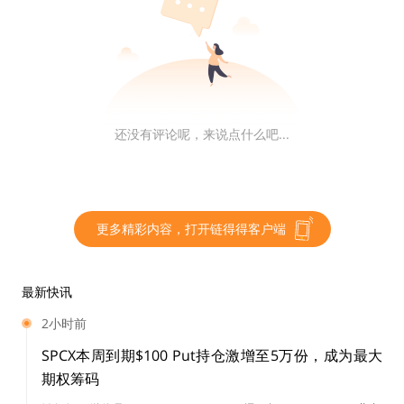
中的资产，并将它们存入Sushiswap相同的资金池中。
最终，Uniswap的流动性将会自动转移至Sushiswap，
这是由希望按比例获得SUSHI代币奖励的用户所推动的结
果。这就是一场全面的流动性战争，不仅有效地引导了一
还没有评论呢，来说点什么吧...
个新的DEX进入市场，同时也削弱了现有的“统治者”。
究竟发生了什么？
更多精彩内容，打开链得得客户端
简而言之，将近20亿美元的“Uniswap-LP-Pool-Tokens”
被存入Sushiswap的智能合约中，为它们的存储者赚取S
最新快讯
USHI代币。Sushiswap质押者们提供流动性获得的年收
2小时前
益（APY）有时甚至会超过1000%，更是极大地推动了这
一趋势。同时，在如此雄厚的存款的支持下，SUSHI开始
SPCX本周到期$100 Put持仓激增至5万份，成为最大
期权筹码
在一些去中心化交易所及中心化交易所上市交易，并迅速