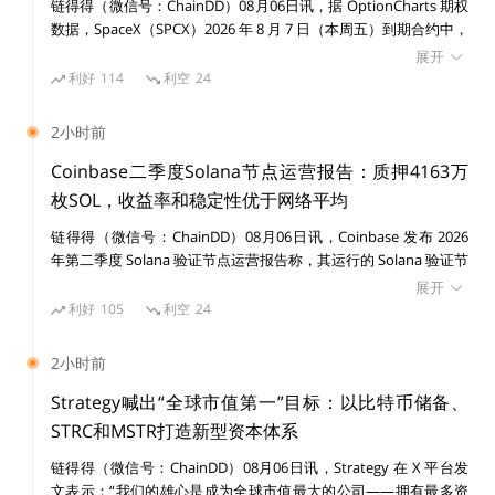
升值，市值达到了3亿美元。
链得得（微信号：ChainDD）08月06日讯，据 OptionCharts 期权
数据，SpaceX（SPCX）2026 年 8 月 7 日（本周五）到期合约中，
100 美元行权价 Put 期权未平仓合约升至 50,158 份，占据当前期
展开
权持仓最高水平之一。 截至目前，SPCX 100 美元价位 Call 未平仓
利好
114
利空
24
合约为 4,655 份，Put/Call 比达到 10.78，显示市场资金在该价位
集中布局下行保护或看跌头寸。 此前消息，昨日美股收盘，SPCX
（数据来源：defipulse）
2小时前
收盘价为 108.27 美元，跌幅超 13%。
Coinbase二季度Solana节点运营报告：质押4163万
但在接下来的一周，一切都开始瓦解。随着越来越多的S
枚SOL，收益率和稳定性优于网络平均
USHI代币被铸造出来供流动性挖矿者使用，其价格开始
链得得（微信号：ChainDD）08月06日讯，Coinbase 发布 2026
迅速下降，一些人只想尽快抽身，于是开始了大量抛售。
年第二季度 Solana 验证节点运营报告称，其运行的 Solana 验证节
点在收益率、稳定性和基础设施分布方面均优于网络平均水平。数
价格的下跌促使该项目的匿名首席开发商（“Chef Nom
展开
据显示，Coinbase 目前通过 23 个验证节点质押约 4163 万枚
利好
105
利空
24
i”）出售了价值1400万美元的SUSHI代币，因为其希望获
SOL，占 Solana 全网质押量的 9.72%，节点分布于 7 个国家，包
得长期资金。然而，此举对社区来说是一个打击，同时也
括美国、英国、德国、日本、新加坡等地区。核心运营数据如下：
2小时前
质押规模：4163 万 SOL，占全网质押量 9.72%； 质押收益率：Q2
背叛了人们对他的信任（之前Chef Nomi承诺不出售任何
2026 季度 APY 为 6.52%，高于全网平均 6.38%，领先 14 个基点；
Strategy喊出“全球市值第一”目标：以比特币储备、
代币），他被逐出了这个项目。
区块跳过率（skip rate）：0.035%，低于全网平均 0.136%，约为
STRC和MSTR打造新型资本体系
网络平均水平的四分之一。 Coinbase 表示，其验证节点采用多客
链得得（微信号：ChainDD）08月06日讯，Strategy 在 X 平台发
户端架构，目前运行 Harmonic、Jito、JitoBAM 和 Firedancer 等
之后Chef Nomi开始道歉，并在9月15日完成了1400万美
文表示：“我们的雄心是成为全球市值最大的公司——拥有最多资
4 种客户端，所有方案均经过 Solana Foundation 审核，不采用可