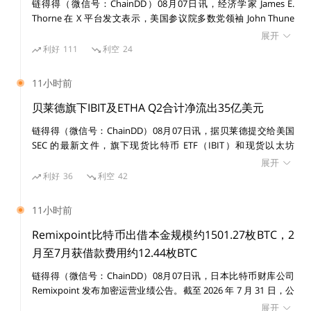
链得得（微信号：ChainDD）08月07日讯，经济学家 James E.
Thorne 在 X 平台发文表示，美国参议院多数党领袖 John Thune
将《CLARITY Act》投票推迟至 9 月，意味着反对创新的进步派阵
展开
营再次占了上风。 Thorne 认为，推迟释放出的信号是维护现有利
利好
111
利空
24
Sushiswap启动迁移的当天，Uniswap的资金池流
益格局仍然比确保美国在下一代货币与金融架构中的领导地位更重
失了一半，当时我在微博上也说过，“Uniswap不
要。法案继续拖延，执法则填补本应由法律覆盖的空白，最终结果
11小时前
鸣则亡”。
可能是美国无法在加密行业中取得领导地位。创新将流向海外，而
全球其他地区在更清晰的监管制度下继续推进，美国自己的创新体
贝莱德旗下IBIT及ETHA Q2合计净流出35亿美元
系却被困在灰色地带，未来金融标准也可能在其他地方被制定。
链得得（微信号：ChainDD）08月07日讯，据贝莱德提交给美国
SEC 的最新文件，旗下现货比特币 ETF（IBIT）和现货以太坊
ETF（ETHA）2026 年第二季度合计录得约 35 亿美元资本份额净流
展开
Uniswap发行治理代币UNI是意料之中的事情，肯
出，而上年同期为 139 亿美元净流入，同比出现约 174 亿美元反
利好
36
利空
42
转。 其中，IBIT 第二季度净流出 29 亿美元，ETHA 净流出 5.834
定会发币，如果没有代币，很难将其社区和流量锁
亿美元。此外，IBIT 第二季度共有 106,148 枚 BTC、ETHA 共有
住。
11小时前
770,839 枚 ETH 被用于 ETF 份额赎回。
Remixpoint比特币出借本金规模约1501.27枚BTC，2
月至7月获借款费用约12.44枚BTC
链得得（微信号：ChainDD）08月07日讯，日本比特币财库公司
代币是区块链世界里进行价值捕获、价值锁定的工
Remixpoint 发布加密运营业绩公告。截至 2026 年 7 月 31 日，公
司比特币出借本金规模约 1501.27 枚 BTC，2 月至 7 月期间累计获
展开
具，没有代币的去中心化应用与互联网产品无异，