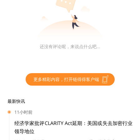
wap失去了DeFi总锁仓榜榜首的宝座，甚至一度掉
出前十，Uniswap市场份额受到了前所未有的挑
战。
还没有评论呢，来说点什么吧...
Uniswap是否发币一直是圈内热议的话题，对于其
终于推出治理代币UNI，中心化交易所大佬、DeFi
行业资深人士对此有怎样的看法呢？处于低靡期的
更多精彩内容，打开链得得客户端
DeFi是否会因为UNI的出现而“重振雄风”呢？
最新快讯
11小时前
OKEx首席战略官徐坤：Uniswap不鸣则亡，发币
经济学家批评CLARITY Act延期：美国或失去加密行业
意料之中
领导地位