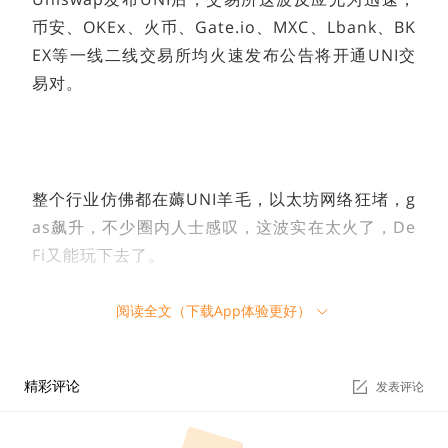
币安、OKEx、火币、Gate.io、MXC、Lbank、BK
EX等一线二线交易所均火速发布公告将开通UNI交
易对。
整个行业仿佛都在薅UNI羊毛，以太坊网络狂堵，g
as飙升，不少圈内人士感叹，这波实在太火了，De
Fi又能玩下去了。
阅读全文（下载App体验更好）
此前Uniswap被SushiSwap疯狂吸血，锁仓资产转
精彩评论
发表评论
移走近10亿美元，这对于没有代币机制的Uniswap
来说，未免压力巨大。果不其然，此举不但让Unis