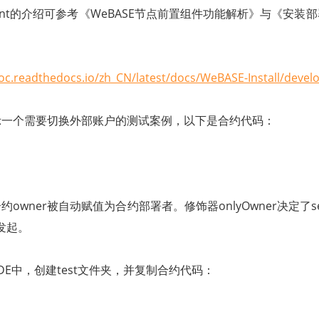
Front的介绍可参考《WeBASE节点前置组件功能解析》与《安
：
oc.readthedocs.io/zh_CN/latest/docs/WeBASE-Install/devel
示一个需要切换外部账户的测试案例，以下是合约代码：
owner被自动赋值为合约部署者。修饰器onlyOwner决定了se
来发起。
DE中，创建test文件夹，并复制合约代码：