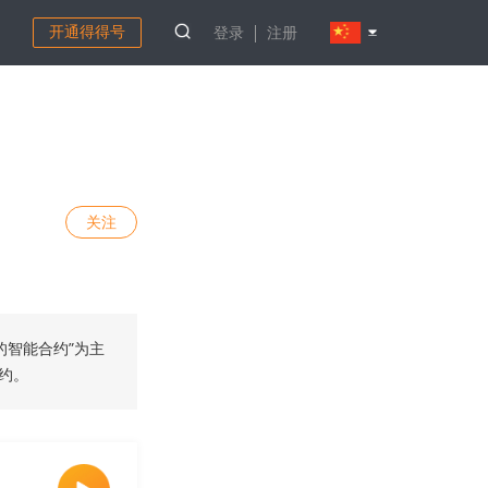
开通得得号
登录
注册
关注
的智能合约”为主
合约。