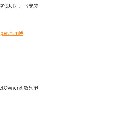
装部署说明》。《安装
oper.html#
tOwner函数只能