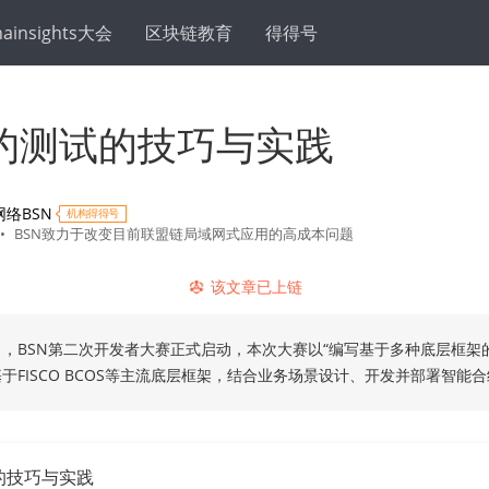
hainsights大会
区块链教育
得得号
约测试的技巧与实践
络BSN
机构得得号
•
BSN致力于改变目前联盟链局域网式应用的高成本问题
该文章已上链
5日，BSN第二次开发者大赛正式启动，本次大赛以“编写基于多种底层框架
于FISCO BCOS等主流底层框架，结合业务场景设计、开发并部署智能
的技巧与实践