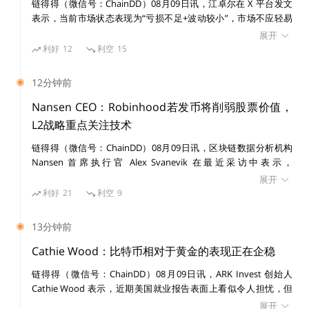
链得得（微信号：ChainDD）08月09日讯，江卓尔在 X 平台发文
制定，建立数据确权、数据交易、数据安全和区块链金融的
表示，当前市场状态表现为“亏损不足+波动较小”，市场不应轻易
押注当前是一次前所未有的“平静底部”，更可能只是探底过程中的
展开
标准和规则。”使用的词是“建立”。
“喘息阶段”。 他指出，历史上类似情况并不少见。2018 年熊市期
利好
12
利空
15
间，比特币价格在 6000 美元附近多次测试支撑位，市场一度认为
“
+
该位置是“铁底”。然而，在 6000 至 7000 美元区间横盘约两个半月
还有
充分发挥‘互联网
’、大数据、区块链等现代信息
12分钟前
后，比特币最终跌至 3000 美元附近。 江卓尔表示，当前比特币在
技术作用，通过政务服务等平台建设规范政府服务标准、实
6 万至 7 万美元区间横盘近两个月的走势，与 2018 年 6000 美元阶
Nansen CEO：Robinhood若发币将削弱股票价值，
现政务流程再造和政务服务‘一网通办’，加强数据有序共享，
段存在相似之处，投资者需警惕短期稳定行情背后的进一步下探风
L2战略重点关注技术
险。
”
提升政府服务和治理水平。
使用的词是“实现”。
链得得（微信号：ChainDD）08月09日讯，区块链数据分析机构
Nansen 首席执行官 Alex Svanevik 在最近采访中表示，
Robinhood 大概率不会推出代币，因为这可能与其上市公司股票
这三段表述都使用到了“建设”、“建立”、“实现”结果导向
展开
HOOD 形成竞争关系。此前，市场曾猜测 Robinhood 可能效仿部
利好
21
利空
9
性很强的词，表明是一定要做的。
分加密项目推出生态代币，但目前来看该公司更可能将区块链作为
底层技术工具，而非围绕代币建立业务体系。 Alex Svanevik 指
13分钟前
出，Robinhood 当前推出的 Layer 2 网络已经基于以太坊生态运
这也意味着，在文件制定者眼中，区块链已经度过了摸
行，并拥有用于支付网络费用的 Gas 代币，因此没有必要额外发
Cathie Wood：比特币相对于黄金的表现正在企稳
索期，在部分领域能够产生确定性的价值。海南则是实现的
行一个平台代币，Robinhood 布局区块链基础设施的核心目的在
链得得（微信号：ChainDD）08月09日讯，ARK Invest 创始人
于利用区块链技术提升产品能力，而不是通过发行代币进行融资或
优先试验区。
Cathie Wood 表示，近期美国就业报告表面上看似令人担忧，但
构建新的经济模型。
更深层的经济趋势正在发生变化，生产率提升、AI 应用扩张和潜
展开