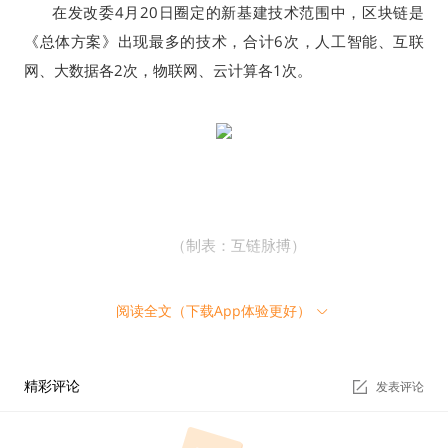
4
20
在发改委
月
日圈定的新基建技术范围中，区块链是
6
《总体方案》出现最多的技术，合计
次，人工智能、互联
2
1
网、大数据各
次，物联网、云计算各
次。
（制表：互链脉搏）
此外，值得注意的是，中央还发布了一系列政策文件，
阅读全文（下载App体验更好）
包括地区性的《关于新时代推进西部大开发形成新格局的指
导意见》等都没有提及区块链。
精彩评论
发表评论