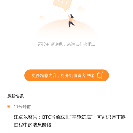
区块链在海南发展的确定性、多样性
1024
还没有评论呢，来说点什么吧...
在“
会议”之前，许多政府部门文件对于区块链前面
加的动词是“探索”。此后在长三角的规划中，使用的词是“加
1
强”，在中央
号文件中使用的词是“加快”。“探索”是对于事
务发展初期不确定性的摸索。而“加强”、“加快”是对过程中
更多精彩内容，打开链得得客户端
的提速要求。
最新快讯
但在海南的《总体方案》中，
部分领域的用词已经到了
实现结果要求的用词。
11分钟前
江卓尔警告：BTC当前或非“平静筑底”，可能只是下跌
“
”
比如，
建设海南国家区块链技术和产业创新发展基地
过程中的喘息阶段
中使用的词是“建设”；以及“积极参与跨境数据流动国际规则