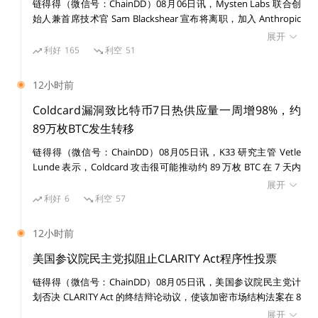
链得得（微信号：ChainDD）08月06日讯，Mysten Labs 联合创
3、BTC技术稳定性数据
始人兼首席技术官 Sam Blackshear 宣布将离职，加入 Anthropic
从事防御性安全研究。Mysten Labs 为 Sui 区块链创建方，由
展开
Blackshear 与四名前 Meta 高管于 2021 年 9 月创立。 Blackshear
利好
165
利空
51
从技术稳定性数据来看，上周全网平均算力再次探底前期
表示，Mysten Labs 联合创始人兼 CEO Evan Cheng 将负责制定后
续技术愿景。他还表示，将继续担任 Mysten 与 Sui 生态的密切顾
低点位置，从重心上看较为平稳，但交易手续费反弹无力
12小时前
问，并希望继续参与 Move Foundation。
仍继续走弱。整体上看，一定程度上矿工对BTC价格预期
Coldcard漏洞致比特币7日热供应量一周增98%，约
仍不稳定。
89万枚BTC发生转移
链得得（微信号：ChainDD）08月05日讯，K33 研究主管 Vetle
Lunde 表示，Coldcard 攻击很可能推动约 89 万枚 BTC 在 7 天内
发生转移，创 2026 年最高 7 日活跃供应纪录。K33 估算，报告准
展开
备时约 7300 个地址已有约 1596 枚 BTC 被盗。 该事件源于
利好
6
利空
57
Coinkite 于 2021 年 3 月引入 Coldcard 硬件钱包的固件缺陷，可
能生成随机性不足的钱包种子。自 7 月 30 日起，协调转移已从数
12小时前
千个地址移走约 1600 枚 BTC，价值超过 1 亿美元，可能的第四波
4、Chaindigg信心指数
攻击已使总量接近 2000 枚 BTC。 链上数据显示，比特币 7 日热供
美国参议院民主党拟阻止CLARITY Act程序性投票
应量从 7 月 28 日的 403101.95 枚 BTC 升至 8 月 4 日的 797407.72
链得得（微信号：ChainDD）08月05日讯，美国参议院民主党计
上周信心指数三线同步上升突破50线，市场信心正在不
枚 BTC，一周增加约 394306 枚 BTC，增幅为 98%。
划否决 CLARITY Act 的终结辩论动议，使该加密市场结构法案在 8
Timechainindex.com 的 Sani 表示，自周五 Coldcard 黑客事件以
断聚集，但后续出现乏力迹象，主要是远期信心指数出现
月 7 日休会前难以获得所需 60 票。民主党方面称，白宫在两党伦
展开
来，交易所净流入 22052 枚 BTC。 7 月 30 日至 8 月 5 日，39 个沉