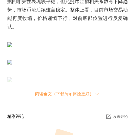
据的相关性表现较平稳，但充提币金额相关系数有下降趋
势，市场币流后续难言稳定。整体上看，目前市场交易动
能再度收缩，价格谨慎下行，对前底部位置进行反复确
认。
阅读全文（下载App体验更好）
二、链上数据
1、BTC区块链活跃性数据
精彩评论
发表评论
上周链上新增地址数和单期活跃地址数出现背离，新增地