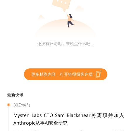
址数保持平稳，趋势上震荡上行；单期活跃地址数先扬后
抑，下半周呈现明显下降趋势；单项活跃地址平均交易数
量波动较平稳，但趋势线出现结构性调整，反映市场目前
交易动能不稳定。从财富地址数来看，大小额财富地址数
同步抬升，但大额财富地址数后续表现乏力。整体来看，
还没有评论呢，来说点什么吧...
链上交易活跃度不稳定，主要是存量交易不稳定，大额资
金缺乏持久动力。
更多精彩内容，打开链得得客户端
最新快讯
2、BTC财富地址分布
30分钟前
Mysten Labs CTO Sam Blackshear将离职并加入
Anthropic从事AI安全研究