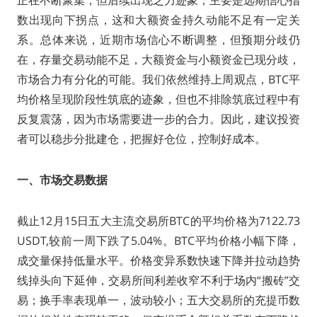
正在不断聚集，但后续出现乏力迹象，主要是远期信心指
数出现向下拐点，这和大额资金持久动能不足有一定关
系。总体来说，近期市场信心不断调整，但预期分歧仍
在，存量交易动能不足，大额资金与小额资金已现分歧，
市场合力有分化的可能。我们依然维持上周观点，BTC平
均价格呈现阶段性筑底的迹象，但也不排除筑底过程中有
反复震荡，因为市场需要进一步的合力。因此，建议投资
者可以稳步分批建仓，把握好仓位，控制好成本。
一、市场交易数据
截止12月15日五大主流交易所BTC的平均价格为7122.73
USDT,较前一周下跌了5.04%。BTC平均价格小幅下降，
成交量保持低量水平。价格变异系数快速下降并拉动趋势
线掉头向下延伸，交易所间利差收窄不利于场内“搬砖”交
易；换手率表现单一，波动较小；五大交易所的充提币数