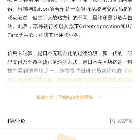
抛售所持有的与Saison合作的下属子公司UCCard的股
份。瑞穗与Saison的合作是一次银行系统与交易系统的
联动尝试，但由于大战略方针的不同，最终还是以放弃告
终。此后，瑞穗银行将以其旗下Orientcoporation和UC
Card为中心，推进其信用卡业务。
信用卡结算，是日本无现金化的过渡阶段，新一代的二维
码支付乃至数字货币的结算方式，是日本在区块链这一科
技中看到的希望之一。链得得驻日研究员曾经就在
【深
度】发达的货币功能，解析日本数字加密货币发展的源动
力
文中提到过，日本区块链资源集中在日本的3大银行集
团中，其中瑞穗是区块链发展的主角之一。近日，瑞穗宣
阅读全文（下载App体验更好）
布开发J Coin，并将推出基于其银行系电子货币平台的二
维码支付服务，大力推进日本建设“无现金社会”。
精彩评论
发表评论
而这也不是瑞穗的第一次宣布与传统金融机构的决裂。