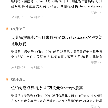
链得得（微信号：ChainDD）08月08日讯，加密货币交易所 Bybit
LINE与微信的差异在于，虽然韩国的线上支付发展较
已对朝鲜民主主义人民共和国、其情报机构 Reconnaissance
早，但是日本的LINE支付的普及，是从去年年底才开始
General Bureau（RGB）及受国家制裁的黑客组织 Lazarus Group
展开
的。去年12月，LINE宣布砸了100亿日元，开拓日本线上
提起民事诉讼，涉及一宗价值 15 亿美元的黑客攻击事件。 美国联
利好
15
利空
9
邦法院发布初步禁令，禁止在诉讼期间转移或消散与该案有关的已
用户。2018年8月日本综合研究所舆论调查显示，仍然有
识别资产。
08月08日
36%的用户希望一直用现金。届时，韩国已经基本实现9
0%的无现金化，而中国也有60%的无现金支付，日本只
贝莱德披露截至6月末持有5100万股SpaceX的A类普
有20%。
通股股份
链得得（微信号：ChainDD）08月08日讯，据美国证券交易委员
会（SEC）文件，贝莱德(BLK.N)披露，截至 6 月 30 日，其持有
所以，如果没有支付宝的冲击，日本甚至还没有进入二维
SpaceX(SPCX.O)5100 万股 A 类普通股股份。
展开
码支付阶段。不过，区块链技术的普及，挽救了日本要命
利好
51
利空
6
的“现金主义”消费观。上月开始，支付宝就开始布局打开
日本用户市场，打出境外羊毛活动，笔者领到了5.8元红
08月08日
包。
纽约梅隆银行增持145万美元Strategy股票
链得得（微信号：ChainDD）08月08日讯，BitcoinTreasuries.NET
在 X 平台发文表示，资产规模达 2.2 万亿美元的纽约梅隆银行披露
增持 14,630 股 Strategy 股票，价值 145 万美元。目前其持有
支付宝的境外红包
展开