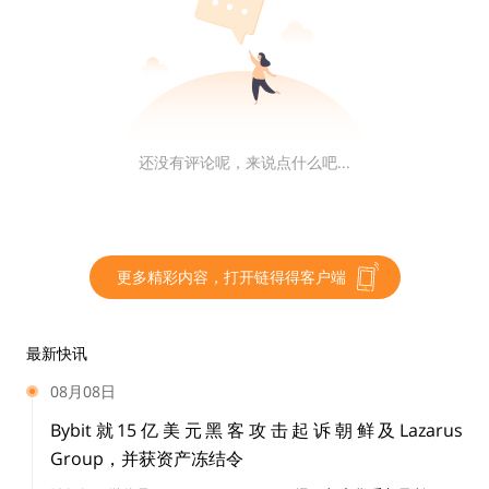
1月底，3大金融集团宣布手机号码转账实验中止，三家
银行均表示，目前主要着重在本公司自己开发的服务上，
没有必要三家联合开发。“合资企业是它们各自努力的复
制品，因此没有必要继续下去。”当时的技术开发全部由
富士通接洽，富士通还在开发用于点对点汇款的智能手机
还没有评论呢，来说点什么吧...
应用程序，但是一直以来进展不大。
瑞穗还有一个外援，即日韩最大的社交媒体LINE。
更多精彩内容，打开链得得客户端
LINE体量发展很快，主要原因与微信一样：有稳定的年
轻用户。首先，线上支付最容易被年轻人接受，而知道数
最新快讯
字货币支付的人群，也是年轻人居多。这一特性决定了数
08月08日
字货币支付方面的普及肯定会先从新支付见长的社交媒体
Bybit就15亿美元黑客攻击起诉朝鲜及Lazarus
开始。
Group，并获资产冻结令