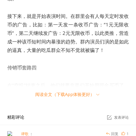
接下来，就是开始表演时间。在群里会有人每天定时发收
币的广告，比如：第一天发一条收币广告：“1元无限收
币”，第二天继续发广告：2元无限收币，以此类推，营造
成一种该币短时间内暴涨的趋势。群内演员们演的是如此
的逼真，大量的吃瓜群众不知不觉就被骗了！
传销币套路四
在“空投”结束之后，他们就要韭菜们开始用现金买币了。
为了诱骗用户，维卡币会承诺远高于市场的回报利率，并
阅读全文（下载App体验更好）
且列举一大堆“真实可靠”的数据：维卡币遍布全球 218 个
国家，拿到了214个国家的法律许可，有会员 279 万人等
精彩评论
发表评论
等。
肆歌
：
回复
1