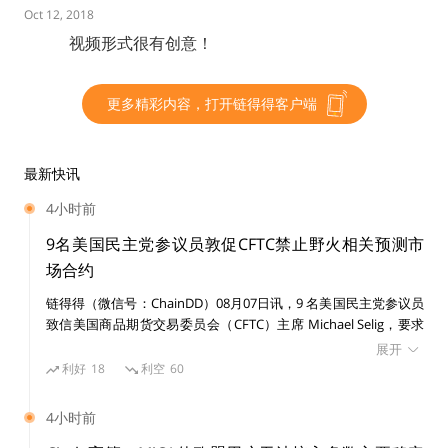
如果想不花钱买币，那就拉人头，继续鼓动吃瓜群众拉人
Oct 12, 2018
来接盘。通常会以“缴纳入门费”、“发展下线”等的方式，
视频形式很有创意！
不断吸纳新会员。
更多精彩内容，打开链得得客户端
例如，想要成为维卡币组织会员，必须在老会员的推荐
下，缴纳不同级别的“门槛费”以获得相应级别激活码，注
册成为不同级别的会员。据称总共发展了200多万的会员
最新快讯
数量。
4小时前
9名美国民主党参议员敦促CFTC禁止野火相关预测市
这样一套完整的传销套路就完成了，当整个项目资金盘达
场合约
到一定规模的时候，项目方就携带资金跑路了。买了传销
链得得（微信号：ChainDD）08月07日讯，9 名美国民主党参议员
币的人最终拿到的只是一堆不能变现的数字而已。
致信美国商品期货交易委员会（CFTC）主席 Michael Selig，要求
禁止与野火相关的预测市场事件合约，称相关合约可能鼓励纵火、
展开
内幕交易，并危及公共安全。 参议员在信中提及，Polymarket 曾
利好
18
利空
60
（作者：区块恋LOVE，内容来自链得得内容开放平台“得
接受超过 120 万美元与 2025 年加州 Palisades 和 Eaton 火灾相关
得号”；本文仅代表作者观点，不代表链得得官方立场）
的投注。他们还指出，部分新平台允许用户押注野火，相关市场使
4小时前
用户对破坏性事件进行投机。 参议员表示，CFTC 应在明年野火季