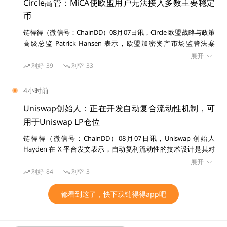
开始前约束相关投注，并在美国及离岸市场设立防护措施。近期预
Circle高管：MiCA使欧盟用户无法接入多数主要稳定
链得得仅提供相关信息展示，不构成任何投资建议
测市场监管争议持续，明尼苏达州、肯塔基州及密歇根州相关案件
币
涉及联邦与州监管权限。
更多精彩内容，关注链得得微信号（ID：
链得得（微信号：ChainDD）08月07日讯，Circle 欧盟战略与政策
ChainDD），或者下载链得得App
高级总监 Patrick Hansen 表示，欧盟加密资产市场监管法案
（MiCA）全面实施后，已为 21 家发行方的 35 种电子货币代币发
展开
放许可，本地发行方实施进展良好。 Patrick Hansen 指出，MiCA
利好
39
利空
33
的严格规定使包括 Tether 在内的大多数主要稳定币发行方无法满
足运营要求，目前仅 USDG、USDC 和 EURC 通过该框架要求，其
4小时前
余稳定币处于 MiCA 监管范围之外，欧盟用户处于未受保护或无法
接入状态。 他认为，MiCA 即将进行的审查应处理该问题，并为外
Uniswap创始人：正在开发自动复合流动性机制，可
国发行方提供更务实的运营路径。欧盟金融稳定、金融服务和资本
用于Uniswap LP仓位
市场联盟总司 5 月 20 日已启动公开咨询，评估现行框架是否仍适
链得得（微信号：ChainDD）08月07日讯，Uniswap 创始人
用，咨询将持续至 9 月 30 日。
Hayden 在 X 平台发文表示，自动复利流动性的技术设计是其对
pools.trade 的个人贡献。其运作方式为：流动性头寸存入智能合
展开
约，规则为任何人都可以提取该头寸的全部未领取费用，前提是将
得得号
得得专题 | 主权加密力量：全球央行数字货币求索之路
诈骗
利好
84
利空
3
该流动性头寸规模增加 0.2%。因此，费用会随时间增长，当费用
价值超过流动性的 0.2%时，搜索者会自然获得激励，向池中增加
都看到这了，快下载链得得app吧
0.2%流动性并领取费用。该机制基于 Uniswap token jar，也可用
于自动复利普通 Uniswap LP 头寸，因此将把该功能加入路线图。