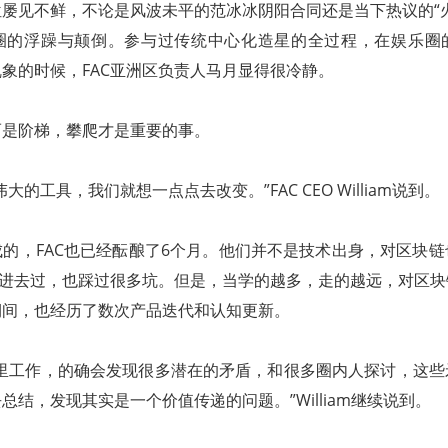
屡见不鲜，不论是风波未平的范冰冰阴阳合同还是当下热议的“
圈的浮躁与颠倒。参与过传统中心化造星的全过程，在娱乐圈
象的时候，FAC亚洲区负责人马月显得很冷静。
而是阶梯，攀爬才是重要的事。
大的工具，我们就想一点点去改变。”FAC CEO William说到。
的，FAC也已经酝酿了6个月。他们并不是技术出身，对区块
绕进去过，也踩过很多坑。但是，当学的越多，走的越远，对区
期间，也经历了数次产品迭代和认知更新。
业里工作，的确会发现很多潜在的矛盾，和很多圈内人探讨，这些
总结，发现其实是一个价值传递的问题。”William继续说到。