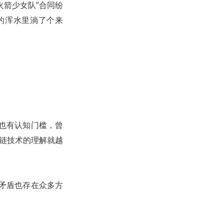
火箭少女队”合同纷
的浑水里淌了个来
链也有认知门槛，曾
块链技术的理解就越
矛盾也存在众多方