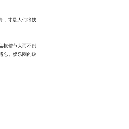
情，才是人们将技
盘根错节大而不倒
遗忘。娱乐圈的破