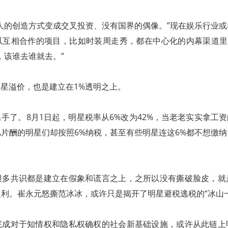
人的创造方式变成交叉投资、没有国界的偶像。”现在娱乐行业
以互相合作的项目，比如时装周走秀，都在中心化的内幕渠道里，
，该谁去谁就去。”
明星溢价，也是建立在1%透明之上。
手了。8月1日起，明星税率从6%改为42%，当老老实实拿工资
片酬的明星们却按照6%纳税，甚至有些明星连这6%都不想缴
很多共识都是建立在假象和谎言之上，之所以没有撕破脸皮，就
利。崔永元怒撕范冰冰，或许只是揭开了明星避税逃税的“冰山一
完成对于知情权和隐私权确权的社会新基础设施，或许从此链上