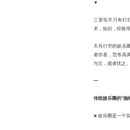
▼
三里屯不只有灯
术，知识，经验
天马行空的娱乐
者亦甚，范爷高
与立，观者忧之
一
传统娱乐圈的“抛
►娱乐圈是一个