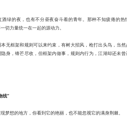
红酒绿的夜，也有不分昼夜奋斗着的青年。那种不知疲倦的热
等一切力量统一在一起的源动力。
圈本无框架和规则可以来约束，有树大招风，枪打出头鸟，当然
调隐身，锋芒尽收，但框架内做事，规则内行为，江湖却还未曾
。
物线”
实现梦想的地方，你看到它的艳丽，也不能忽视它的满身荆棘。