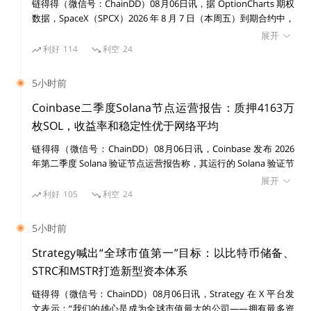
链得得（微信号：ChainDD）08月06日讯，据 OptionCharts 期权
数据，SpaceX（SPCX）2026 年 8 月 7 日（本周五）到期合约中，
在我看来币改势在必行，币改的本质就是造钱，因为没钱
100 美元行权价 Put 期权未平仓合约升至 50,158 份，占据当前期
展开
权持仓最高水平之一。 截至目前，SPCX 100 美元价位 Call 未平仓
利好
114
利空
24
才要造钱啊。虽然存在一定的法律风险，但如果能规避这
合约为 4,655 份，Put/Call 比达到 10.78，显示市场资金在该价位
种风险，在巨大财富的驱使下，那么这种冒险是值得的。
集中布局下行保护或看跌头寸。 此前消息，昨日美股收盘，SPCX
5小时前
收盘价为 108.27 美元，跌幅超 13%。
Coinbase二季度Solana节点运营报告：质押4163万
链得得仅提供相关信息展示，不构成任何投资建议
枚SOL，收益率和稳定性优于网络平均
更多精彩内容，关注链得得微信号（ID：
链得得（微信号：ChainDD）08月06日讯，Coinbase 发布 2026
ChainDD），或者下载链得得App
年第二季度 Solana 验证节点运营报告称，其运行的 Solana 验证节
点在收益率、稳定性和基础设施分布方面均优于网络平均水平。数
展开
据显示，Coinbase 目前通过 23 个验证节点质押约 4163 万枚
利好
105
利空
24
SOL，占 Solana 全网质押量的 9.72%，节点分布于 7 个国家，包
括美国、英国、德国、日本、新加坡等地区。核心运营数据如下：
5小时前
质押规模：4163 万 SOL，占全网质押量 9.72%； 质押收益率：Q2
2026 季度 APY 为 6.52%，高于全网平均 6.38%，领先 14 个基点；
Strategy喊出“全球市值第一”目标：以比特币储备、
区块跳过率（skip rate）：0.035%，低于全网平均 0.136%，约为
STRC和MSTR打造新型资本体系
网络平均水平的四分之一。 Coinbase 表示，其验证节点采用多客
链得得（微信号：ChainDD）08月06日讯，Strategy 在 X 平台发
户端架构，目前运行 Harmonic、Jito、JitoBAM 和 Firedancer 等
文表示：“我们的雄心是成为全球市值最大的公司——拥有最多资
4 种客户端，所有方案均经过 Solana Foundation 审核，不采用可