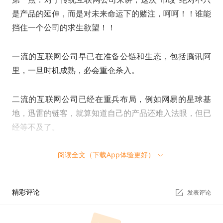
是产品的延伸，而是对未来命运下的赌注，呵呵！！谁能
挡住一个公司的求生欲望！！
一流的互联网公司早已在准备公链和生态，包括腾讯阿
里，一旦时机成熟，必会重仓杀入。
二流的互联网公司已经在重兵布局，例如网易的星球基
地，迅雷的链客，就算知道自己的产品还难入法眼，但已
经等不及了。
阅读全文（下载App体验更好）
三流的互联网公司也将区块链视为救命稻草，天涯社区、
人人网都想借区块链重新活过来，就算行走于法律边缘也
在所不惜。
精彩评论
发表评论
除此之外，实际上成千上万的互联网公司都在跃跃欲试。