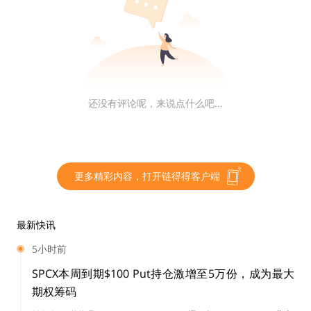
第二点：对于实体企业来讲，币改能让实体企业内部重新
洗牌，实体企业迅速跟进币改，他们一个个都在想着发币
致富。
还没有评论呢，来说点什么吧...
超市要发币了
理发店要发币了
更多精彩内容，打开链得得客户端
服装厂也要发币了
在这里我要提醒大家，注意啦，“币改”不等于单纯的发
最新快讯
币，也不是单纯的积分上链或者股权上链，更不意味着盲
5小时前
目的去中心化，它与以往的币圈思维是有所区别的。简单
SPCX本周到期$100 Put持仓激增至5万份，成为最大
粗暴的讲，币改就是进行通证经济改造，并以此来支持实
期权筹码
体经济。