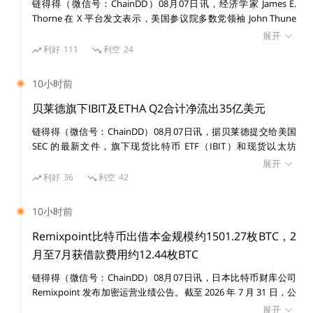
链得得（微信号：ChainDD）08月07日讯，经济学家 James E.
体内容都会有差异，因此SEC需要分别审批。
Thorne 在 X 平台发文表示，美国参议院多数党领袖 John Thune
将《CLARITY Act》投票推迟至 9 月，意味着反对创新的进步派阵
展开
ETF是否会通过？
营再次占了上风。 Thorne 认为，推迟释放出的信号是维护现有利
利好
111
利空
24
益格局仍然比确保美国在下一代货币与金融架构中的领导地位更重
要。法案继续拖延，执法则填补本应由法律覆盖的空白，最终结果
10小时前
在目前的ETF提案中，芝加哥期权交易所（CBOE）被业
可能是美国无法在加密行业中取得领导地位。创新将流向海外，而
界看好，市场认为它才是重头戏，更有甚者指出，7月上
全球其他地区在更清晰的监管制度下继续推进，美国自己的创新体
贝莱德旗下IBIT及ETHA Q2合计净流出35亿美元
系却被困在灰色地带，未来金融标准也可能在其他地方被制定。
旬的比特币上涨时因为CBOE而非 Winklevoss两兄弟。2
链得得（微信号：ChainDD）08月07日讯，据贝莱德提交给美国
7号，据相关消息，CBOE的比特币ETF将会在2019年2月
SEC 的最新文件，旗下现货比特币 ETF（IBIT）和现货以太坊
ETF（ETHA）2026 年第二季度合计录得约 35 亿美元资本份额净流
展开
出现。
出，而上年同期为 139 亿美元净流入，同比出现约 174 亿美元反
利好
36
利空
42
转。 其中，IBIT 第二季度净流出 29 亿美元，ETHA 净流出 5.834
亿美元。此外，IBIT 第二季度共有 106,148 枚 BTC、ETHA 共有
10小时前
770,839 枚 ETH 被用于 ETF 份额赎回。
Remixpoint比特币出借本金规模约1501.27枚BTC，2
不管是正牌还是杂牌ETF，一旦比特币ETF审批通过，势
月至7月获借款费用约12.44枚BTC
必会导致比特币的投资者数量的成倍数增长，甚至可能达
到千万级别，使数字货币逐步成为一个真正的大众投资
链得得（微信号：ChainDD）08月07日讯，日本比特币财库公司
Remixpoint 发布加密运营业绩公告。截至 2026 年 7 月 31 日，公
品。当让，一旦比特币ETF通过，也会给币圈带来空前的
司比特币出借本金规模约 1501.27 枚 BTC，2 月至 7 月期间累计获
展开