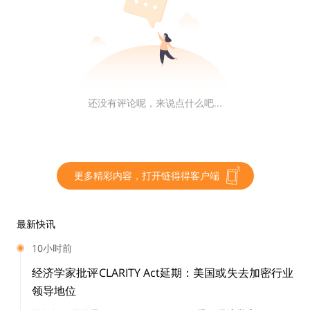
“随着时间的推移，受监管的比特币相关市场可能会继续
增长和发展。例如，现有或新晋的比特币期货市场规模将
会变得非常大，而提供交易所交易产品(ETP)的交易所也
或许能够证明，其在规定改变申请通过后能够通过与大型
还没有评论呢，来说点什么吧...
受监管的比特币和衍生品交易市场共享相关监控信息等手
段解决欺诈和市场操纵问题。”
更多精彩内容，打开链得得客户端
据相关数据，最近四年内有15份比特币ETF提案被拒，目
前还没有任何一个提案获得批准，可见，比特币ETF之
最新快讯
路，是屡战屡败，屡败屡战。
10小时前
经济学家批评CLARITY Act延期：美国或失去加密行业
据估计，目前至少有5项比特币 ETF 申请正在等待SEC的
领导地位
批准。这些提案分别由不同的交易所提交，每个提案的具