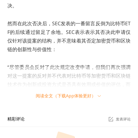
决。
然而在此次否决后，SEC发表的一番留言反倒为比特币ET
F的后续通过留足了余地。SEC表示表示其否决此申请仅
仅针对该提案的结构，并不意味着其否定加密货币和区块
链的创新性与价值性：
“尽管委员会反对了此次规定改变申请，但我们再次强调
对这一提案的反对并不代表对比特币等加密货币和区块链
技术作为创新或投资方式是否具有效用或价值的评估，而
委员会反对这一规定改变申请是因为，BZX交易所没有按
阅读全文（下载App体验更好）
照外汇交易法和委员会规则践行制度来证明其提议符合外
汇法案第6（b）（5）条的要求，特别是在其规范有关防
止欺诈和市场操作行为的做法方面。”
精彩评论
发表评论