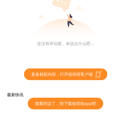
扩容的难题，但实际上依然有更多问题没有解决，依然有
技术难关需要攻克。
链得得仅提供相关信息展示，不构成任何投资建议
还没有评论呢，来说点什么吧...
更多精彩内容，关注链得得微信号（ID：
ChainDD），或者下载链得得App
更多精彩内容，打开链得得客户端
最新快讯
都看到这了，快下载链得得app吧
区块链
大文观链
公有链
独家
IOTA