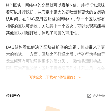
N个区块，网络中的交易就可以容纳N倍。并行打包意味
着可以并行挖矿，从而带来更大的吞吐量和更快的交易确
认时间。在DAG应用区块链的网络中，每一个区块都有
相邻的区块可参照，关注其中一个区块，可以发现其能与
其他区块相连打通，体现了高度的可用性。
DAG结构看似解决了区块链扩容的难题，但却带来了更
大的挑战。一方面，区块之间打通之后，挖矿行为将由于
发生频繁有可能导致更多的硬分叉，一致性将遭到挑战。
同时更为严重的是：区块不再遵循序列来排列之后，在各
区块里的交易冲突事件将会大幅提升，比如双花问题（d
阅读全文（下载App体验更好）
ouble spending）。IOTA直接放弃了区块，PHANTOM
采用的方案是利用投票机制解决冲突和一致性问题，并避
免硬分叉，但这也带来了更高的安全风险。
精彩评论
发表评论
总而言之，DAG结构虽然可以在一定程度上解决区块链