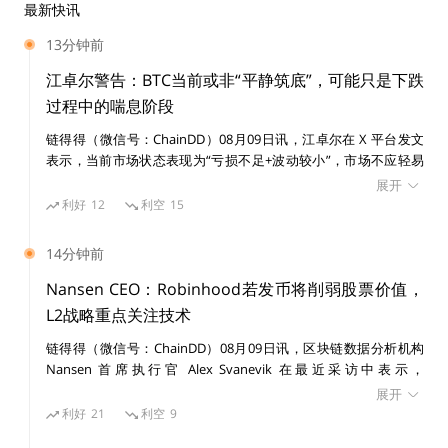
最新快讯
13分钟前
江卓尔警告：BTC当前或非“平静筑底”，可能只是下跌
过程中的喘息阶段
链得得（微信号：ChainDD）08月09日讯，江卓尔在 X 平台发文
表示，当前市场状态表现为“亏损不足+波动较小”，市场不应轻易
押注当前是一次前所未有的“平静底部”，更可能只是探底过程中的
展开
“喘息阶段”。 他指出，历史上类似情况并不少见。2018 年熊市期
利好
12
利空
15
间，比特币价格在 6000 美元附近多次测试支撑位，市场一度认为
该位置是“铁底”。然而，在 6000 至 7000 美元区间横盘约两个半月
14分钟前
后，比特币最终跌至 3000 美元附近。 江卓尔表示，当前比特币在
6 万至 7 万美元区间横盘近两个月的走势，与 2018 年 6000 美元阶
Nansen CEO：Robinhood若发币将削弱股票价值，
段存在相似之处，投资者需警惕短期稳定行情背后的进一步下探风
L2战略重点关注技术
险。
链得得（微信号：ChainDD）08月09日讯，区块链数据分析机构
Nansen 首席执行官 Alex Svanevik 在最近采访中表示，
Robinhood 大概率不会推出代币，因为这可能与其上市公司股票
展开
HOOD 形成竞争关系。此前，市场曾猜测 Robinhood 可能效仿部
利好
21
利空
9
分加密项目推出生态代币，但目前来看该公司更可能将区块链作为