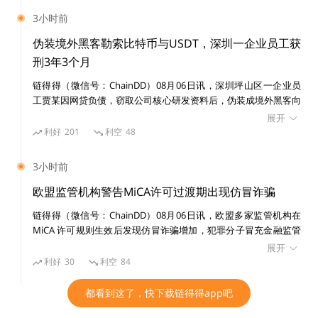
仓包括 UNI 34.16%、Ondo（ONDO）25.44%、Aave（AAVE）
3小时前
19.97%、Ethena（ENA）12.19%、Curve DAO Token（CRV）
4.42%、Lido DAO（LDO）3.82%。
伪装境外黑客勒索比特币与USDT，深圳一企业员工获
刑3年3个月
链得得（微信号：ChainDD）08月06日讯，深圳坪山区一企业员
工贾某因网贷负债，窃取公司核心研发资料后，伪装成境外黑客向
企业发送勒索邮件，先后索要 0.88 枚比特币、0.8 枚比特币及 9 万
展开
枚 USDT 作为赎金。企业未支付赎金并报警，贾某最终因敲诈勒索
利好
201
利空
48
罪未遂被法院判处有期徒刑 3 年 3 个月，并处罚金 1 万元。案件审
理过程中，检察机关认定，比特币、泰达币虽非法定货币，但属于
3小时前
具有财产价值的虚拟资产，涉案虚拟货币价值 63 万余元，可作为
犯罪数额认定依据。
欧盟监管机构警告MiCA许可过渡期出现仿冒诈骗
链得得（微信号：ChainDD）08月06日讯，欧盟多家监管机构在
MiCA 许可规则生效后发现仿冒诈骗增加，犯罪分子冒充金融监管
机构和加密企业，针对未能取得欧盟许可的加密服务商客户，通过
展开
虚假网站和伪造文件诱导资产转移。 法国金融市场管理局
利好
30
利空
84
（AMF）官员 Stéphane Pontoizeau 表示，AMF 已遇到诈骗者冒
充其代表、引导用户通过虚假网站向其转移资产的案例。欧洲证券
都看到这了，快下载链得得app吧
和市场管理局（ESMA）表示，已注意到诈骗者滥用其身份和标