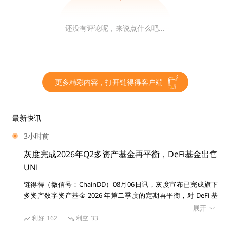
还没有评论呢，来说点什么吧...
更多精彩内容，打开链得得客户端
最新快讯
3小时前
灰度完成2026年Q2多资产基金再平衡，DeFi基金出售
UNI
链得得（微信号：ChainDD）08月06日讯，灰度宣布已完成旗下
多资产数字资产基金 2026 年第二季度的定期再平衡，对 DeFi 基
金、智能合约基金和去中心化 AI 基金的资产权重进行调整。其
展开
中，DeFi 基金 DEFG Fund 出售 Uniswap（UNI），并将所得资金
利好
162
利空
33
按照现有基金成分权重重新配置。截至 8 月 3 日，DEFG Fund 持