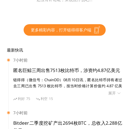
更多精彩内容，打开链得得客户端
最新快讯
7小时前
匿名巨鲸三周出售7513枚比特币，涉资约4.87亿美元
链得得（微信号：ChainDD）08月10日讯，匿名比特币持有者过
去三周已出售 7513 枚比特币，按当时价格计算价值约 4.87 亿美
元。该钱包在区块链数据分析机构 Lookonchain 发出提示前约 7
展开
小时再次转移 1019 枚比特币，价值约 6640 万美元。 相关出售期
利好
75
利空
15
间，比特币价格整体保持相对稳定，近期交易处于较窄区间，且未
触发类似规模交易在过往周期中造成的连锁清算。 本月另一大比
7小时前
特币持有者、由 Michael Saylor 领导的比特币储备公司 Strategy
于 7 月 27 日至 8 月 2 日出售 1638 枚比特币，所得约 1.05 亿美
Bitdeer二季度挖矿产出2694枚BTC，总收入2.288亿
元，平均价格为每枚 63957 美元。 Strategy 的比特币变现计划获