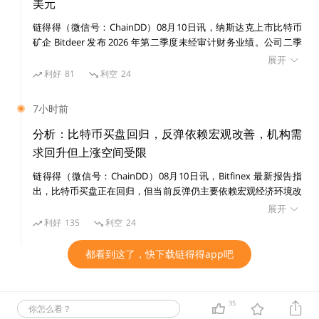
美元
准出售额度最高 50 亿美元，用于支付优先股股息及其他义务；该
链得得（微信号：ChainDD）08月10日讯，纳斯达克上市比特币
公司平均购入成本为每枚 75419 美元，低于该价格出售将形成账
矿企 Bitdeer 发布 2026 年第二季度未经审计财务业绩。公司二季
面亏损。
度总收入 2.288 亿美元，同比增长；录得毛亏损 850 万美元，净亏
展开
损 9230 万美元，调整后 EBITDA 为 3110 万美元。二季度 BTC 挖
利好
81
利空
24
矿产出 2694 枚；自挖算力 73EH/s，合计管理总算力 86.1EH/s，
管理下矿机总数 28.9 万台。截至 6 月 30 日，公司现金及受限现金
7小时前
4.963 亿美元，数字资产及应收账款 1.969 亿美元。 AI 云业务方
面，二季度 AI 云收入 1400 万美元，已落地挪威泰达尔 47 亿美
分析：比特币买盘回归，反弹依赖宏观改善，机构需
元、16 年期 AI/HPC 数据中心租赁协议。截至 7 月 31 日，Bitdeer
求回升但上涨空间受限
全球总电力装机容量达 2980.2 兆瓦，挪威、马来西亚、俄亥俄等
链得得（微信号：ChainDD）08月10日讯，Bitfinex 最新报告指
多地加密机房推进向 AI 算力中心转型。
出，比特币买盘正在回归，但当前反弹仍主要依赖宏观经济环境改
善，而非加密市场自身催化因素。机构需求持续增强之际，美国就
展开
业数据走弱降低了美联储 9 月加息可能性，但企业财库抛售以及长
利好
135
利空
24
期美债收益率高企，仍限制比特币上行空间。 报告显示，受地缘
局势缓和、油价回落以及美国就业市场降温推动，风险资产普遍反
都看到这了，快下载链得得app吧
弹，比特币价格向 6.2 万至 6.5 万美元区间上沿靠近。现货比特币
ETF 连续 5 个交易日录得资金净流入，累计吸引约 8.653 亿美元资
金流入，对应吸收约 1.33 万枚 BTC，而同期比特币网络新增供应
35
你怎么看？
量仅约 3150 枚。 不过，Bitfinex 表示，上周 Strategy 出售 1638