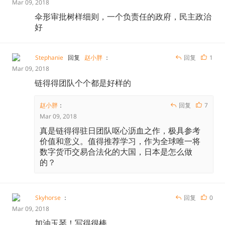
Mar 09, 2018
伞形审批树样细则，一个负责任的政府，民主政治
对平台的监管显然是聪明的做法。想交易可以，在国家承
好
认的平台上交易。
Stephanie
回复
赵小胖
：
回复
1
Mar 09, 2018
新资金决算法规定，只有金融厅·财务局授权的从业者才
链得得团队个个都是好样的
可以在日本国内从事虚拟货币交换业务，这就是著名的
“登录制”。《资金结算法》第六十三条第二项规定：未经
赵小胖
：
回复
7
内阁总理大臣登记注册，不得从事虚拟货币交换业。而未
Mar 09, 2018
经登记注册而从事虚拟货币交换业，或者以不正当的手段
真是链得得驻日团队呕心沥血之作，极具参考
进行登记注册的，根据该法第一百零七条第一款第二、第
价值和意义。值得推荐学习，作为全球唯一将
数字货币交易合法化的大国，日本是怎么做
五项的规定，将被判处3年以下有期徒刑，或处以300万
的？
日元以下罚款，或两项并罚。
满足虚拟货币交换业从业者的条件有：
Skyhorse
：
回复
0
Mar 09, 2018
加油玉琴！写得很棒