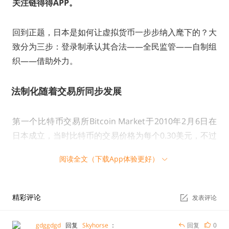
关注链得得APP。
回到正题，日本是如何让虚拟货币一步步纳入麾下的？大
致分为三步：登录制承认其合法——全民监管——自制组
织——借助外力。
法制化随着交易所同步发展
第一个比特币交易所Bitcoin Market于2010年2月6日在
日本成立，当时比特币的交易价格为每个0.30美元，不过
8月份该平台就因被诈骗而倒闭。之后，日本的Mt.Gox在
阅读全文（下载App体验更好）
迅速崛起，但其在四年后因黑客入侵而破产，就是著名的
“门头沟事件”。
精彩评论
发表评论
这也是日本政府决定整治虚拟货币市场的开端。该事件直
接催生了日本政府的相关法规相继发布，如《银行法修订
gdggdgd
回复
Skyhorse
：
回复
0