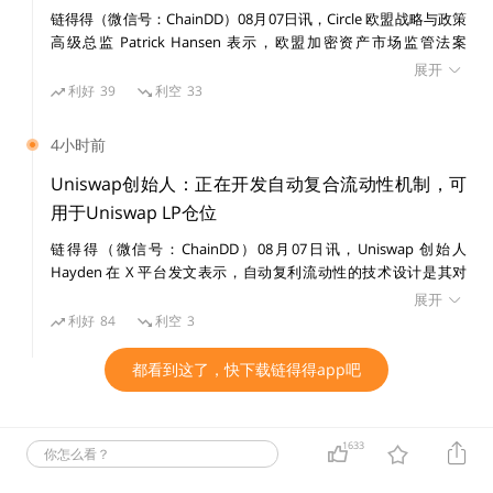
可以在购物时使用，所以携带法定货币的支付职能，但它
链得得（微信号：ChainDD）08月07日讯，Circle 欧盟战略与政策
并不由国家、银行发行，它的价值也无法受到保证。
高级总监 Patrick Hansen 表示，欧盟加密资产市场监管法案
（MiCA）全面实施后，已为 21 家发行方的 35 种电子货币代币发
展开
放许可，本地发行方实施进展良好。 Patrick Hansen 指出，MiCA
利好
39
利空
33
分离管理用户财产。
交易所必须将用户的预存金、虚拟账
的严格规定使包括 Tether 在内的大多数主要稳定币发行方无法满
户的虚拟财产与公司的资金、财产分开管理。而关于用户
足运营要求，目前仅 USDG、USDC 和 EURC 通过该框架要求，其
4小时前
余稳定币处于 MiCA 监管范围之外，欧盟用户处于未受保护或无法
财产的管理状况，每年至少要接受一次外部审计，由注册
接入状态。 他认为，MiCA 即将进行的审查应处理该问题，并为外
Uniswap创始人：正在开发自动复合流动性机制，可
会计师或监查法人进行定期监查、制作并保管账本。每年
国发行方提供更务实的运营路径。欧盟金融稳定、金融服务和资本
用于Uniswap LP仓位
3月末向金融厅提交业务报告书，撰写事业年度报告并向
市场联盟总司 5 月 20 日已启动公开咨询，评估现行框架是否仍适
链得得（微信号：ChainDD）08月07日讯，Uniswap 创始人
用，咨询将持续至 9 月 30 日。
内阁总理大臣提交。
Hayden 在 X 平台发文表示，自动复利流动性的技术设计是其对
pools.trade 的个人贡献。其运作方式为：流动性头寸存入智能合
展开
约，规则为任何人都可以提取该头寸的全部未领取费用，前提是将
对用户财产进行分别管理这一条，除了用户与公司财产分
利好
84
利空
3
该流动性头寸规模增加 0.2%。因此，费用会随时间增长，当费用
离，还有用户资金必须离线保存的规定，就是通常所说的
价值超过流动性的 0.2%时，搜索者会自然获得激励，向池中增加
都看到这了，快下载链得得app吧
“热钱包”和“冷钱包”。2018年1月26日，只完成申请注
0.2%流动性并领取费用。该机制基于 Uniswap token jar，也可用
于自动复利普通 Uniswap LP 头寸，因此将把该功能加入路线图。
册，未正式被金融厅接受的Coincheck近5亿美元的新经
币丢失，就是这一项出现了失误导致的。当时由于新经币
1633
你怎么看？
的特殊属性，技术上为用户建立离线“冷钱包”的困难，所