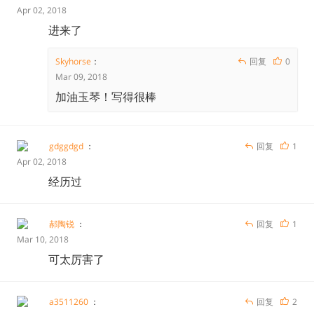
案》和《犯罪收益转移防止法》规定，禁止银行和证券公
Apr 02, 2018
进来了
司在没有注册的情况下为客户提供比特币交易，但允许自
营交易比特币， 后来就是著名的《资金结算修正法案》
Skyhorse
：
回复
0
了。
Mar 09, 2018
加油玉琴！写得很棒
《资金结算修正法案》与登录制
gdggdgd
：
回复
1
这个法律是讨论日本目前区块链、ICO、虚拟货币交易所
Apr 02, 2018
等一切话题的起点。
经历过
根据金融厅官网资料，为了保护用户，防止恐怖主义和有
郝陶锐
：
回复
1
组织犯罪的洗钱等违法行为，2016年5月日本内阁签署了
Mar 10, 2018
《资金结算修正法案》，正式将虚拟货币纳入了法律规制
可太厉害了
的体系内，意味着比特币等虚拟货币的支付、交易作为虚
拟货币的利用手段，受到了法律承认，该法2017年4月1
a3511260
：
回复
2
日起正式生效。