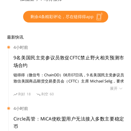
必须为株式会社（股份公司）；
资本金1000万日元以上，无负债资产；
剩余4条精彩评论，尽在链得得app
有稳定可靠的开展虚拟货币兑换业的系统。
这些只是最最基本的条件，新资金结算法还规定了交易所
最新快讯
的义务。除了安全性上，对信息采取安全管理措施、委托
4小时前
第三方执行业务时对其进行指导外，还有一些细则，链得
9名美国民主党参议员敦促CFTC禁止野火相关预测市
得整理出其中比较重要的部分。
场合约
链得得（微信号：ChainDD）08月07日讯，9 名美国民主党参议员
必须为用户提供恰当的信息。
虚拟货币交易所有义务向用
致信美国商品期货交易委员会（CFTC）主席 Michael Selig，要求
户提供以下信息，以便用户了解与虚拟货币相关的风险并
禁止与野火相关的预测市场事件合约，称相关合约可能鼓励纵火、
展开
开始交易：描述交易的虚拟货币的名称和结构、虚拟货币
内幕交易，并危及公共安全。 参议员在信中提及，Polymarket 曾
利好
18
利空
60
接受超过 120 万美元与 2025 年加州 Palisades 和 Eaton 火灾相关
的特征（如虚拟货币不是法定货币、会出现价格波动
的投注。他们还指出，部分新平台允许用户押注野火，相关市场使
等）、合同细节，如费用等信息。
4小时前
用户对破坏性事件进行投机。 参议员表示，CFTC 应在明年野火季
开始前约束相关投注，并在美国及离岸市场设立防护措施。近期预
Circle高管：MiCA使欧盟用户无法接入多数主要稳定
测市场监管争议持续，明尼苏达州、肯塔基州及密歇根州相关案件
当然，金融厅也没忘记往外摘。新决算法规定，虚拟货币
币
涉及联邦与州监管权限。