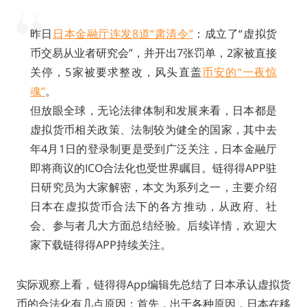
昨日
日本金融厅连发8道“肃清令”
：成立了“虚拟货
币交易从业者研究会”，并开出7张罚单，2家被直接
关停，5家被要求整改，风头直盖
币安的“一夜惊
魂”
。
但放眼全球，无论法律体制和发展来看，日本都是
虚拟货币相关政策、法制较为健全的国家，其中去
年4月1日的登录制更是受到广泛关注，日本金融厅
即将商议的ICO合法化也受世界瞩目。链得得APP驻
日研究员为大家解密，本文为系列之一，主要介绍
日本在虚拟货币合法下的各方推动，从政府、社
会、参与者几大方面总结经验。后续详情，欢迎大
家下载链得得APP持续关注。
实际观察上看，链得得App编辑先总结了日本承认虚拟货
币的合法化有几点原因：首先，出于各种原因，日本在移