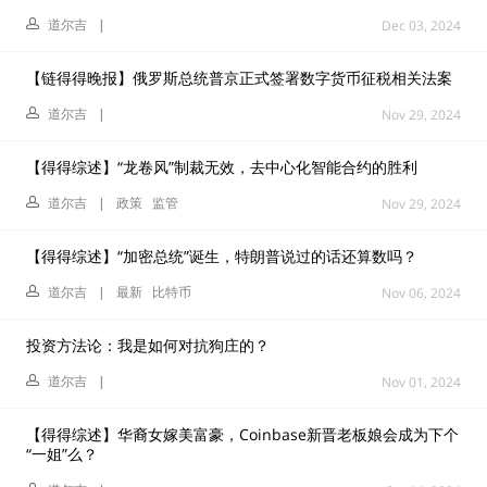
道尔吉
|
Dec 03, 2024
【链得得晚报】俄罗斯总统普京正式签署数字货币征税相关法案
道尔吉
|
Nov 29, 2024
【得得综述】“龙卷风”制裁无效，去中心化智能合约的胜利
道尔吉
|
政策
监管
Nov 29, 2024
【得得综述】“加密总统”诞生，特朗普说过的话还算数吗？
道尔吉
|
最新
比特币
Nov 06, 2024
投资方法论：我是如何对抗狗庄的？
道尔吉
|
Nov 01, 2024
【得得综述】华裔女嫁美富豪，Coinbase新晋老板娘会成为下个
“一姐”么？