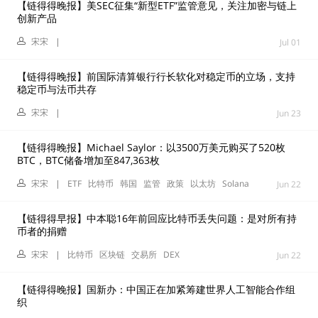
【链得得晚报】美SEC征集“新型ETF”监管意见，关注加密与链上
创新产品
宋宋
|
Jul 01
【链得得晚报】前国际清算银行行长软化对稳定币的立场，支持
稳定币与法币共存
宋宋
|
Jun 23
【链得得晚报】Michael Saylor：以3500万美元购买了520枚
BTC，BTC储备增加至847,363枚
宋宋
|
ETF
比特币
韩国
监管
政策
以太坊
Solana
Jun 22
【链得得早报】中本聪16年前回应比特币丢失问题：是对所有持
币者的捐赠
宋宋
|
比特币
区块链
交易所
DEX
Jun 22
【链得得晚报】国新办：中国正在加紧筹建世界人工智能合作组
织