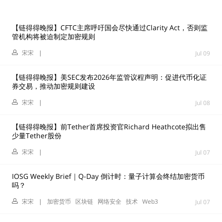
【链得得晚报】CFTC主席呼吁国会尽快通过Clarity Act，否则监
管机构将被迫制定加密规则
宋宋
|
Jul 09
【链得得晚报】美SEC发布2026年监管议程声明：促进代币化证
券交易，推动加密规则建设
宋宋
|
Jul 08
【链得得晚报】前Tether首席投资官Richard Heathcote拟出售
少量Tether股份
宋宋
|
Jul 07
IOSG Weekly Brief｜Q-Day 倒计时：量子计算会终结加密货币
吗？
宋宋
|
加密货币
区块链
网络安全
技术
Web3
Jul 07