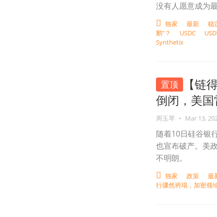
没有人愿意成为最后
独家
最新
稳
鹅”？
USDC
USD
Synthetix
【链
置顶
倒闭，美国雷
周玉琴
•
Mar 13, 20
随着10日硅谷银行宣
也宣布破产。美
不明朗。
独家
政策
最
行骤然坍塌，加密领域