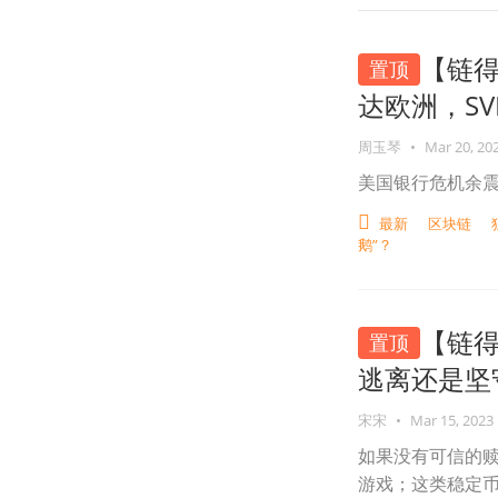
【链
置顶
达欧洲，S
周玉琴
•
Mar 20, 20
美国银行危机余
最新
区块链
鹅”？
【链
置顶
逃离还是坚
宋宋
•
Mar 15, 2023
如果没有可信的
游戏；这类稳定