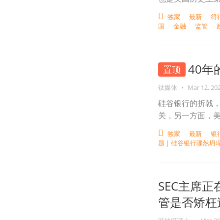
独家
最新
得
国
金融
监管
40
置顶
钛媒体
•
Mar 12, 20
硅谷银行的折戟
关，另一方面，
独家
最新
银
题 | 硅谷银行骤然坍
SEC主席
管是否矫枉