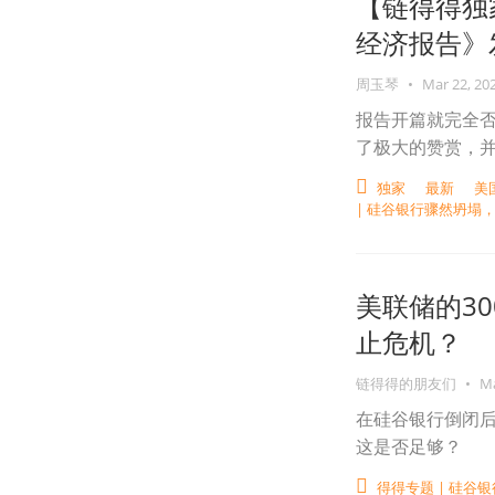
【链得得独
经济报告》发
周玉琴
•
Mar 22, 20
报告开篇就完全否
了极大的赞赏，
独家
最新
美
| 硅谷银行骤然坍塌
美联储的3
止危机？
链得得的朋友们
•
Ma
在硅谷银行倒闭后
这是否足够？
得得专题 | 硅谷