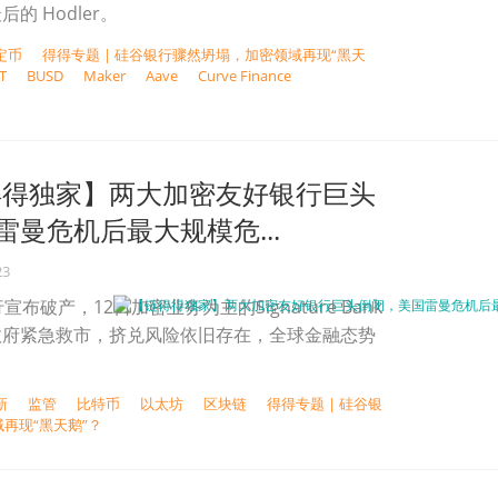
的 Hodler。
定币
得得专题 | 硅谷银行骤然坍塌，加密领域再现“黑天
T
BUSD
Maker
Aave
Curve Finance
得得独家】两大加密友好银行巨头
曼危机后最大规模危...
23
布破产，12日加密业务为主的Signature Bank
政府紧急救市，挤兑风险依旧存在，全球金融态势
新
监管
比特币
以太坊
区块链
得得专题 | 硅谷银
再现“黑天鹅”？