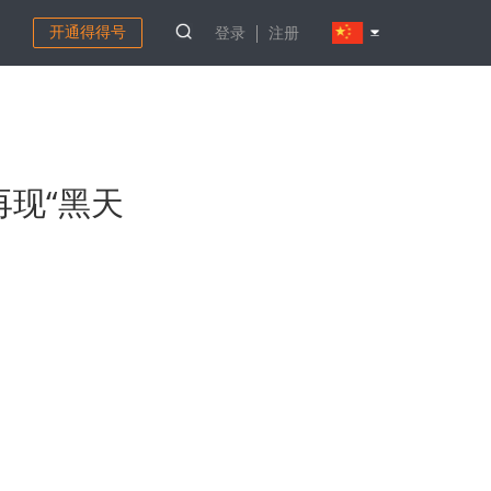
开通得得号
登录
注册
再现“黑天