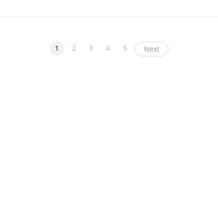
1
2
3
4
5
Next
ight
币看
布洛克科技
和讯区块链
黑钻评级
互链脉搏
降维安全实验室
交易