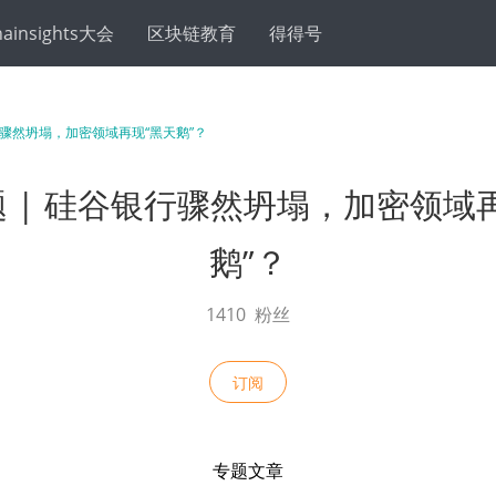
hainsights大会
区块链教育
得得号
 | 硅谷银行骤然坍塌，加密领域
鹅”？
1410
粉丝
订阅
专题文章