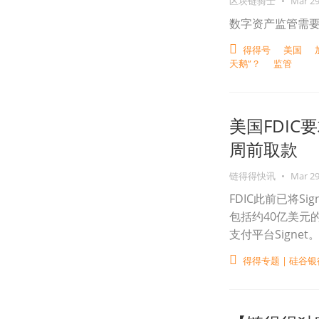
区块链骑士
•
Mar 29
数字资产监管需
得得号
美国
天鹅”？
监管
美国FDIC要
周前取款
链得得快讯
•
Mar 29
FDIC此前已将S
包括约40亿美元的
支付平台Signet
得得专题 | 硅谷