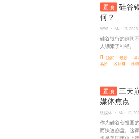
硅谷
置顶
何？
宋宋
•
Mar 13, 2023
硅谷银行的倒闭
人绷紧了神经。
独家
最新
得
易所
区块链
比
三天崩
置顶
媒体焦点
钛媒体
•
Mar 12, 20
作为硅谷创投圈
而快速崩盘。这家
也是美国历史上