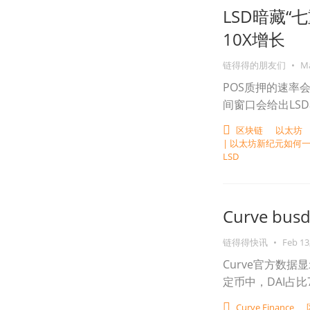
LSD暗藏“七
10X增长
链得得的朋友们
•
Ma
POS质押的速率
间窗口会给出LS
区块链
以太坊
| 以太坊新纪元如何
LSD
Curve bu
链得得快讯
•
Feb 13
Curve官方数据显
定币中，DAI占比7
Curve Finance