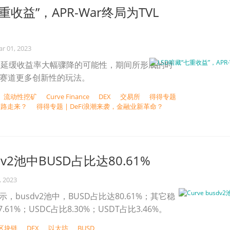
重收益”，APR-War终局为TVL
r 01, 2023
会延缓收益率大幅骤降的可能性，期间所形成的时
D赛道更多创新性的玩法。
流动性挖矿
Curve Finance
DEX
交易所
得得专题
一路走来？
得得专题 | DeFi浪潮来袭，金融业新革命？
sdv2池中BUSD占比达80.61%
, 2023
示，busdv2池中，BUSD占比达80.61%；其它稳
.61%；USDC占比8.30%；USDT占比3.46%。
区块链
DEX
以太坊
BUSD