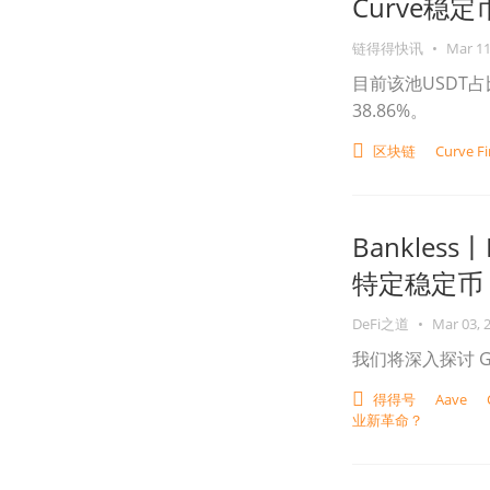
Curve稳
链得得快讯
•
Mar 11
目前该池USDT占比
38.86%。
区块链
Curve F
Bankles
特定稳定币
DeFi之道
•
Mar 03, 
我们将深入探讨 GH
得得号
Aave
业新革命？