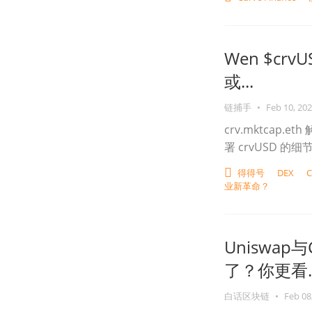
Wen $crv
或...
链捕手
•
Feb 10, 20
crv.mktcap.e
署 crvUSD 的
得得号
DEX
C
业新革命？
Uniswap
了？你更看..
白话区块链
•
Feb 08