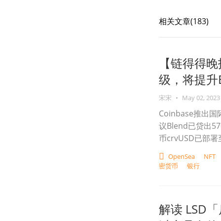
相关文章(
183
)
【链得得晚报
级，将提升ERC
宋宋
•
May 02, 2023
Coinbase推
议Blend已贷出5
币crvUSD已部署至S
OpenSea
NFT
密货币
银行
解读 LSD「