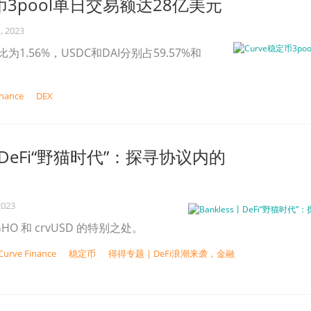
定币3pool单日交易额达28亿美元
, 2023
为1.56%，USDC和DAI分别占59.57%和
inance
DEX
s丨DeFi“野猫时代”：探寻协议内的
2023
O 和 crvUSD 的特别之处。
Curve Finance
稳定币
得得专题 | DeFi浪潮来袭，金融