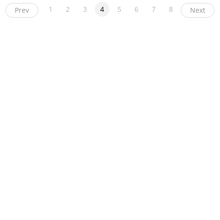
1
2
3
4
5
6
7
8
Prev
Next
ight
币看
布洛克科技
和讯区块链
黑钻评级
互链脉搏
降维安全实验室
交易
News
人人都懂区块链
链圈网
币贝
溪塔科技
毛球科技
币圈子
比特范
第一