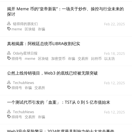
揭开 Meme 币的“皇帝新装”：一场关于炒作、操控与行业未来的
探讨
链得得的朋友们
Feb 22, 2025
meme
区块链
诈骗
真相揭露：阿根廷总统币LIBRA收割纪实
Odaily星球日报
Feb 18, 2025
得得号
meme
区块链
加密货币
诈骗
交易所
比特币
以太坊
公然上线传销项目，Web3 的底线已经被无限突破
TechubNews
Feb 12, 2025
得得号
诈骗
交易所
一个测试代币引发的「血案」：TST从 0 到 5 亿市值始末
TechubNews
Feb 12, 2025
得得号
交易所
诈骗
Web3安全风险警示：2024年度最具影响力的十大攻击事件