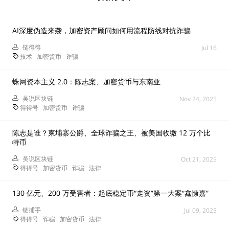
AI深度伪造来袭，加密资产顾问如何用流程防线对抗诈骗
链得得
Jul 16
技术
加密货币
诈骗
蛛网资本主义 2.0：陈志案、加密货币与东南亚
吴说区块链
Nov 24, 2025
得得号
加密货币
诈骗
陈志是谁？柬埔寨公爵、全球诈骗之王、被美国收缴 12 万个比
特币
吴说区块链
Oct 21, 2025
得得号
加密货币
诈骗
法律
130 亿元、200 万受害者：起底稳定币“走资”第一大案“鑫慷嘉”
链捕手
Jul 09, 2025
得得号
诈骗
加密货币
法律