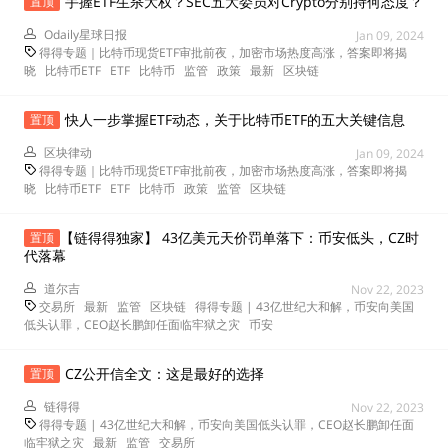
手握ETF生杀大权？SEC五大委员对Crypto分别持何态度？
置顶
Odaily星球日报
Jan 09, 2024
得得专题｜比特币现货ETF审批前夜，加密市场热度高涨，答案即将揭
晓
比特币ETF
ETF
比特币
监管
政策
最新
区块链
快人一步掌握ETF动态，关于比特币ETF的五大关键信息
置顶
区块律动
Jan 09, 2024
得得专题｜比特币现货ETF审批前夜，加密市场热度高涨，答案即将揭
晓
比特币ETF
ETF
比特币
政策
监管
区块链
【链得得独家】 43亿美元天价罚单落下：币安低头，CZ时
置顶
代落幕
道尔吉
Nov 22, 2023
交易所
最新
监管
区块链
得得专题 | 43亿世纪大和解，币安向美国
低头认罪，CEO赵长鹏卸任面临牢狱之灾
币安
CZ公开信全文：这是最好的选择
置顶
链得得
Nov 22, 2023
得得专题 | 43亿世纪大和解，币安向美国低头认罪，CEO赵长鹏卸任面
临牢狱之灾
最新
监管
交易所