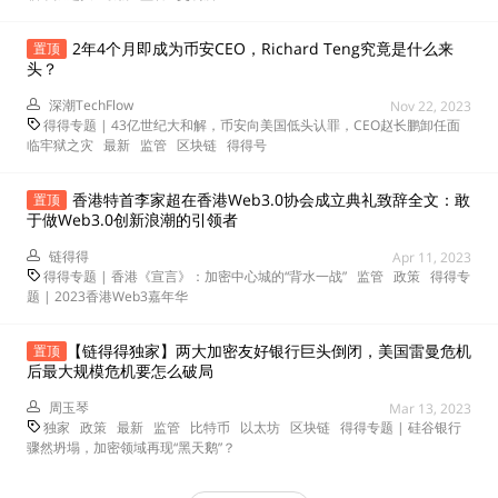
2年4个月即成为币安CEO，Richard Teng究竟是什么来
置顶
头？
深潮TechFlow
Nov 22, 2023
得得专题 | 43亿世纪大和解，币安向美国低头认罪，CEO赵长鹏卸任面
临牢狱之灾
最新
监管
区块链
得得号
香港特首李家超在香港Web3.0协会成立典礼致辞全文：敢
置顶
于做Web3.0创新浪潮的引领者
链得得
Apr 11, 2023
得得专题 | 香港《宣言》：加密中心城的“背水一战”
监管
政策
得得专
题 | 2023香港Web3嘉年华
【链得得独家】两大加密友好银行巨头倒闭，美国雷曼危机
置顶
后最大规模危机要怎么破局
周玉琴
Mar 13, 2023
独家
政策
最新
监管
比特币
以太坊
区块链
得得专题 | 硅谷银行
骤然坍塌，加密领域再现“黑天鹅”？