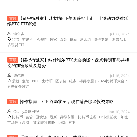
【链得得独家】以太坊ETF美国获批上市，上涨动力恐难延
置顶
续BTC ETF辉煌
道尔吉
Jul 23, 2024
监管
交易所
区块链
独家
政策
最新
以太坊
得得专题｜追击以太
坊现货ETF
【链得得独家】纳什维尔BTC大会前瞻：盘点特朗普与共和
置顶
党的加密政策及趋势
道尔吉
Jul 18, 2024
最新
监管
NFT
比特币
区块链
独家
得得专题｜2024比特币大会：
直击纳什维尔
操作指南：ETF 终局将至，现在适合哪些投资策略
置顶
Odaily星球日报
Jan 10, 2024
比特币
监管
区块链
最新
得得专题｜比特币现货ETF审批前夜，加密
市场热度高涨，答案即将揭晓
比特币ETF