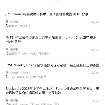
Jim Cramer称将卖出比特币，量子担忧再度搅动BTC叙事
链得得
Aug 04
比特币
网络安全
前 FBI 特工被指盗走近百万美元加密货币，并用 ChatGPT 规划
“出走”路线
链得得
Aug 04
加密货币
钱包
技术
网络安全
IOSG Weekly Brief｜区块链如何保守秘密：链上隐私的三种答案
链得得的朋友们
Aug 04
公链
网络安全
技术
隐私币
Blockaid：2026年上半年以太坊、Solana领跑加密黑客损失，安
全风险正从合约漏洞转向用户交互链路
链得得
Jul 28
以太坊
Solana
区块链
网络安全
黑客