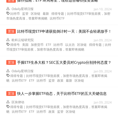
操作指南：ETF 终局将至，现在适合哪些投资策略
置顶
Odaily星球日报
Jan 10, 2024
比特币
监管
区块链
最新
得得专题｜比特币现货ETF审批前夜，加密
市场热度高涨，答案即将揭晓
比特币ETF
比特币现货ETF申请获批倒计时一天：美国不会轻易放手！
置顶
欧科云链研究院
Jan 09, 2024
得得号
美国
加密货币
ETF
比特币
以太坊
区块链
得得专题｜比特
币现货ETF审批前夜，加密市场热度高涨，答案即将揭晓
手握ETF生杀大权？SEC五大委员对Crypto分别持何态度？
置顶
Odaily星球日报
Jan 09, 2024
得得专题｜比特币现货ETF审批前夜，加密市场热度高涨，答案即将揭
晓
比特币ETF
ETF
比特币
监管
政策
最新
区块链
快人一步掌握ETF动态，关于比特币ETF的五大关键信息
置顶
区块律动
Jan 09, 2024
得得专题｜比特币现货ETF审批前夜，加密市场热度高涨，答案即将揭
晓
比特币ETF
ETF
比特币
政策
监管
区块链