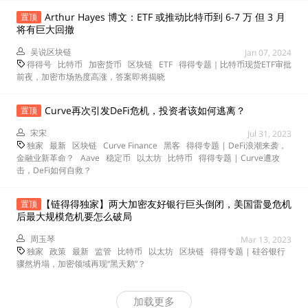
Arthur Hayes 博文：ETF 或推动比特币到 6-7 万 但 3 月
置顶
将有巨大回撤
吴说区块链
Jan 07, 2024
得得号
比特币
加密货币
区块链
ETF
得得专题｜比特币现货ETF审批
前夜，加密市场热度高涨，答案即将揭晓
Curve再次引发DeFi危机，投资者该如何逃离？
置顶
宋宋
Jul 31, 2023
独家
最新
区块链
Curve Finance
黑客
得得专题 | DeFi浪潮来袭，
金融业新革命？
Aave
稳定币
以太坊
比特币
得得专题 | Curve遭攻
击，DeFi如何自救？
【链得得独家】两大加密友好银行巨头倒闭，美国雷曼危机
置顶
后最大规模危机要怎么破局
周玉琴
Mar 13, 2023
独家
政策
最新
监管
比特币
以太坊
区块链
得得专题 | 硅谷银行
骤然坍塌，加密领域再现“黑天鹅”？
加载更多