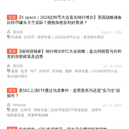
【X space｜2024比特币大会直击纳什维尔】美国战略储备
置顶
比特币噱头大于实际？拥抱加密反利好香港？
道尔吉
Aug 01, 2024
区块链
比特币
得得专题｜2024比特币大会：直击纳什维尔
【链得得独家】纳什维尔BTC大会前瞻：盘点特朗普与共和
置顶
党的加密政策及趋势
道尔吉
Jul 18, 2024
最新
监管
NFT
比特币
区块链
独家
得得专题｜2024比特币大会：
直击纳什维尔
美SEC上演ETF通过乌龙事件：是黑客所为还是”实习生“误
置顶
操作？
PANews
Jan 10, 2024
最新
比特币
得得专题｜比特币现货ETF审批前夜，加密市
场热度高涨，答案即将揭晓