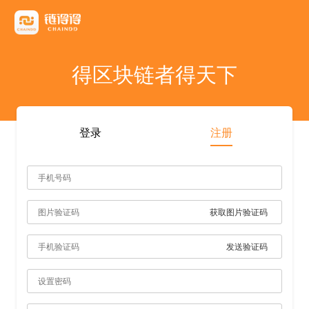
友情链接
AICoin
Blockchain Business Community
MyToken
TokenInsight
币看
布洛克
陀螺财经
优盾交易所钱包
优优财经
指股网
比特币行情
PANews
人人都懂区
得区块链者得天下
雷電财經
登录
注册
获取图片验证码
发送验证码